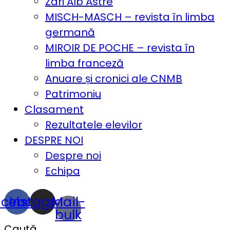
Zări Alb Astre
MISCH-MASCH – revista în limba
germană
MIROIR DE POCHE – revista în
limba franceză
Anuare și cronici ale CNMB
Patrimoniu
Clasament
Rezultatele elevilor
DESPRE NOI
Despre noi
Echipa
acebook
Instagram
Mail-
bulk
Caută