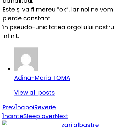
banalității.
Este și va fi mereu “ok”, iar noi ne vom
pierde constant
în pseudo-unicitatea orgoliului nostru
infinit.
Adina-Maria TOMA
View all posts
Prev
Înapoi
Reverie
Înainte
Sleep over
Next