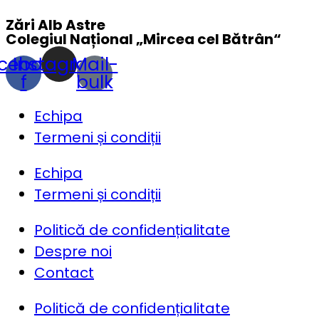
Zări Alb Astre
Colegiul Național „
Mircea cel Bătrân
“
cebook-
Instagram
Mail-
f
bulk
Echipa
Termeni și condiții
Echipa
Termeni și condiții
Politică de confidențialitate
Despre noi
Contact
Politică de confidențialitate