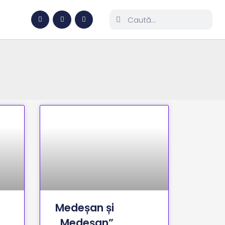
Medeșan și
„Medeșan”