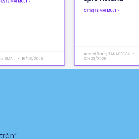
TEȘTE MAI MULT »
CITEȘTE MAI MULT »
Andrei Rareș TĂNĂSESCU
su ISMAIL
16/03/2026
09/03/2026
ătrân
“