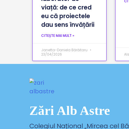
CI
viață: de ce cred
eu că proiectele
dau sens învățării
CITEȘTE MAI MULT »
Janetta-Daniela Bărăitaru
23/04/2026
Al
Zări Alb Astre
Colegiul Național „
Mircea cel B