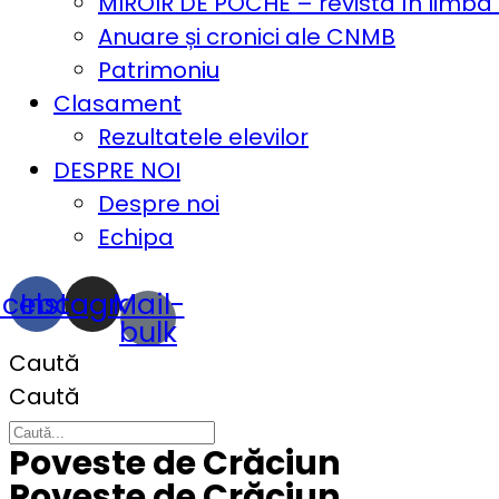
MIROIR DE POCHE – revista în limba
Anuare și cronici ale CNMB
Patrimoniu
Clasament
Rezultatele elevilor
DESPRE NOI
Despre noi
Echipa
acebook
Instagram
Mail-
bulk
Caută
Caută
Poveste de Crăciun
Poveste de Crăciun