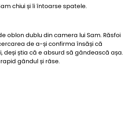
 chiui și îi întoarse spatele.
l de oblon dublu din camera lui Sam. Răsfoi
cercarea de a-și confirma însăși că
ui, deși știa că e absurd să gândească așa.
 rapid gândul și râse.