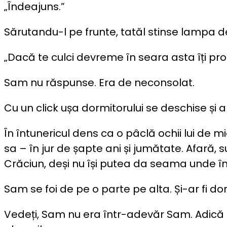
„Îndeajuns.”
Sărutandu-l pe frunte, tatăl stinse lampa d
„Dacă te culci devreme în seara asta îți pr
Sam nu răspunse. Era de neconsolat.
Cu un click ușa dormitorului se deschise și a
În întunericul dens ca o pâclă ochii lui de
sa – în jur de șapte ani și jumătate. Afară,
Crăciun, deși nu își putea da seama unde î
Sam se foi de pe o parte pe alta. Și-ar fi do
Vedeți, Sam nu era într-adevăr Sam. Adică e