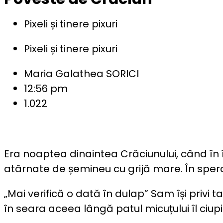
Pixeli și tinere pixuri
Pixeli și tinere pixuri
Maria Galathea SORICI
12:56 pm
1.022
Era noaptea dinaintea Crăciunului, când în
atârnate de șemineu cu grijă mare. În spe
„Mai verifică o dată în dulap” Sam își privi 
în seara aceea lângă patul micuțului îl ciupi