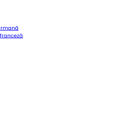
germană
 franceză