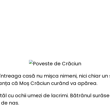
 întreaga casă nu mișca nimeni, nici chiar u
ranța că Moș Crăciun curând va apărea.
tatăl cu ochii umezi de lacrimi. Bătrânul sur
 de nas.