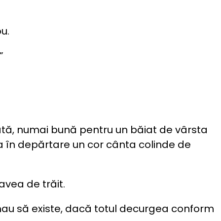
u.
”
nată, numai bună pentru un băiat de vârsta
eva în depărtare un cor cânta colinde de
avea de trăit.
rmau să existe, dacă totul decurgea conform