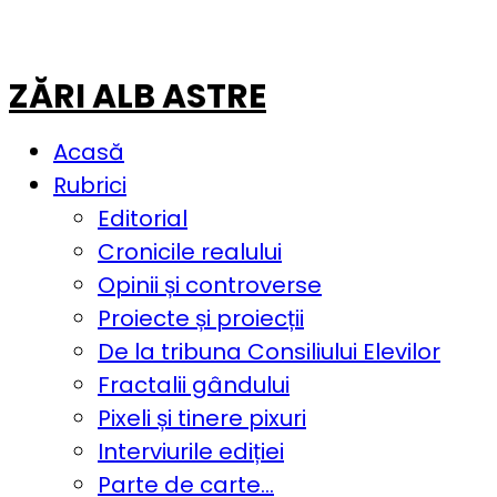
ZĂRI ALB ASTRE
Acasă
Rubrici
Editorial
Cronicile realului
Opinii și controverse
Proiecte și proiecții
De la tribuna Consiliului Elevilor
Fractalii gândului
Pixeli și tinere pixuri
Interviurile ediției
Parte de carte…