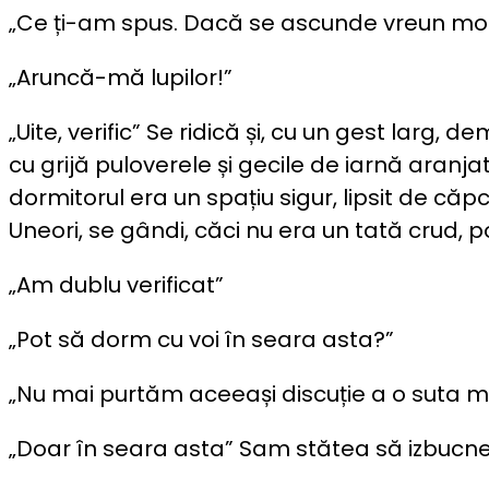
„Ce ți-am spus. Dacă se ascunde vreun monstr
„Aruncă-mă lupilor!”
„Uite, verific” Se ridică și, cu un gest larg
cu grijă puloverele și gecile de iarnă aran
dormitorul era un spațiu sigur, lipsit de c
Uneori, se gândi, căci nu era un tată crud, p
„Am dublu verificat”
„Pot să dorm cu voi în seara asta?”
„Nu mai purtăm aceeași discuție a o suta m
„Doar în seara asta” Sam stătea să izbucne