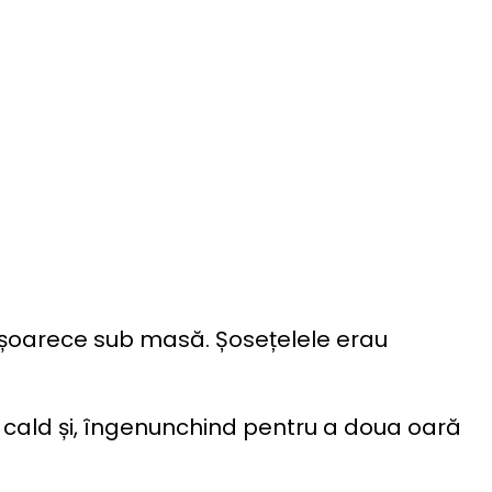
n șoarece sub masă. Șosețelele erau
âse cald și, îngenunchind pentru a doua oară