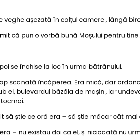
e veghe așezată în colțul camerei, lângă biro
omit că pun o vorbă bună Moșului pentru tine.
poi se închise la loc în urma bătrânului.
 miop scanată încăperea. Era mică, dar ordo
 sub el, bulevardul bâzâia de mașini, iar und
ntocmai.
rit să știe ce oră era – să știe măcar cât mai 
ra – nu existau doi ca el, și niciodată nu u