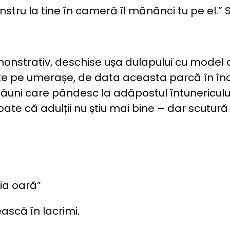
u la tine în cameră îl mănânci tu pe el.” Sam
, demonstrativ, deschise ușa dulapului cu mode
jate pe umerașe, de data aceasta parcă în în
ăpcăuni care pândesc la adăpostul întunericul
oate că adulții nu știu mai bine – dar scutură
ia oară”
ască în lacrimi.