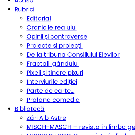
Acasă
Rubrici
Editorial
Cronicile realului
Opinii și controverse
Proiecte și proiecții
De la tribuna Consiliului Elevilor
Fractalii gândului
Pixeli și tinere pixuri
Interviurile ediției
Parte de carte…
Profana comedia
Bibliotecă
Zări Alb Astre
MISCH-MASCH – revista în limba 