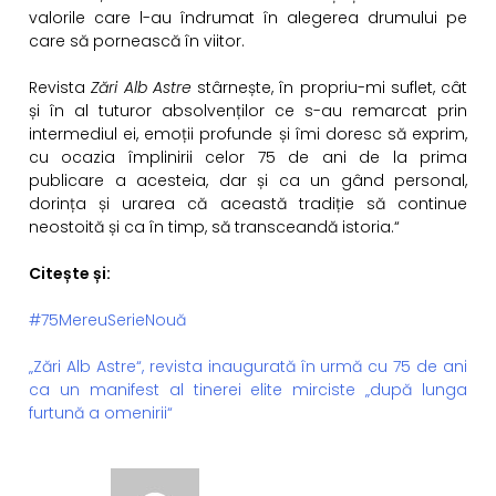
valorile care l-au îndrumat în alegerea drumului pe
care să pornească în viitor.
Revista
Zări Alb Astre
stârnește, în propriu-mi suflet, cât
și în al tuturor absolvenților ce s-au remarcat prin
intermediul ei, emoții profunde și îmi doresc să exprim,
cu ocazia împlinirii celor 75 de ani de la prima
publicare a acesteia, dar și ca un gând personal,
dorința și urarea că această tradiție să continue
neostoită și ca în timp, să transceandă istoria.“
Citește și:
#75MereuSerieNouă
„Zări Alb Astre“, revista inaugurată în urmă cu 75 de ani
ca un manifest al tinerei elite mirciste „după lunga
furtună a omenirii“