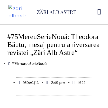
ZĂRI ALB ASTRE
#75MereuSerieNouă: Theodora
Băutu, mesaj pentru aniversarea
revistei „Zări Alb Astre“
#75mereuSerieNouă
REDACȚIA
2:49 pm
1.622