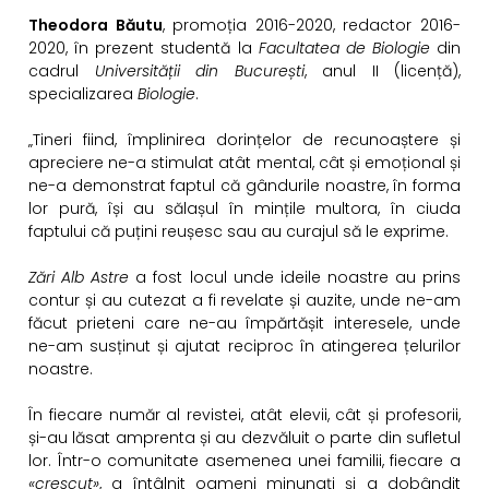
Theodora Băutu
, promoția 2016-2020, redactor 2016-
2020, în prezent studentă la
Facultatea de Biologie
din
cadrul
Universității din București
, anul II (licență),
specializarea
Biologie
.
„Tineri fiind, împlinirea dorințelor de recunoaștere și
apreciere ne-a stimulat atât mental, cât și emoțional și
ne-a demonstrat faptul că gândurile noastre, în forma
lor pură, își au sălașul în mințile multora, în ciuda
faptului că puțini reușesc sau au curajul să le exprime.
Zări Alb Astre
a fost locul unde ideile noastre au prins
contur și au cutezat a fi revelate și auzite, unde ne-am
făcut prieteni care ne-au împărtășit interesele, unde
ne-am susținut și ajutat reciproc în atingerea țelurilor
noastre.
În fiecare număr al revistei, atât elevii, cât și profesorii,
și-au lăsat amprenta și au dezvăluit o parte din sufletul
lor. Într-o comunitate asemenea unei familii, fiecare a
«crescut»
, a întâlnit oameni minunați și a dobândit