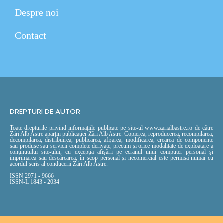
Despre noi
Contact
DREPTURI DE AUTOR
Toate drepturile privind informațiile publicate pe site-ul www.zarialbastre.ro de către
Zări Alb Astre aparțin publicației Zări Alb Astre. Copierea, reproducerea, recompilarea,
decompilarea, distribuirea, publicarea, afișarea, modificarea, crearea de componente
sau produse sau servicii complete derivate, precum și orice modalitate de exploatare a
conținutului site-ului, cu excepția afișării pe ecranul unui computer personal și
imprimarea sau descărcarea, în scop personal și necomercial este permisă numai cu
acordul scris al conducerii Zări Alb Astre.
ISSN 2971 - 9666
ISSN-L 1843 - 2034