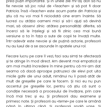
prea puțin importante. Și în unele zile mi-aș dori să nu
fie nevoie să joc rolul de
«
Teacher
»
și să pot fi doar
Patricia. Însă
«
Teacher
»
este acum parte din Patricia și
știu că nu voi mai fi niciodată cine eram înainte. Să
lucrezi cu atâția oameni mici și să-i ajuți să devină
mari, să observi zilnic atâtea personalități diferite, să
încerci să le înțelegi și să fii zilnic cea mai bună
versiune a ta în fața a sute de copii te învață multe.
Într-adevăr este nevoie și de puțină actorie, profesorii
nu au luxul de a se ascunde în spatele unui rol.
Fiecare lucru pe care îl vezi, faci sau simți te afectează
și te atinge în mod direct. Am devenit mai empatică și
am mai multă încredere în mine pentru că mi-am dat
seama că dacă aproape patruzeci de elevi pot uita
micile gafe ale unui adult, nimănui nu îi pasă atât de
mult de greșelile pe care le facem. Și nici eu nu pun
accentul pe greșelile lor, pentru că știu că sunt o
condiție necesară a procesului de învățare, prin care
încă mai trec și eu. Și profesorii dau examene și
primesc note. Și profesorii au
«teme»
pe care le amână
până în ultima clipă. Și profesorii spală vase. Și