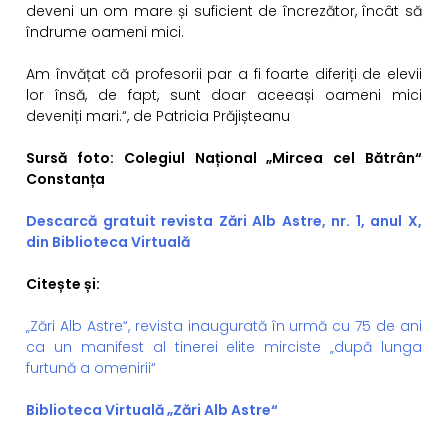
deveni un om mare și suficient de încrezător, încât să
îndrume oameni mici.
Am învățat că profesorii par a fi foarte diferiți de elevii
lor însă, de fapt, sunt doar aceeași oameni mici
deveniți mari.“, de Patricia Prăjișteanu
Sursă foto: Colegiul Național „Mircea cel Bătrân“
Constanța
Descarcă gratuit revista Zări Alb Astre, nr. 1, anul X,
din Biblioteca Virtuală
Citește și:
„Zări Alb Astre“, revista inaugurată în urmă cu 75 de ani
ca un manifest al tinerei elite mirciste „după lunga
furtună a omenirii“
Biblioteca Virtuală „Zări Alb Astre“