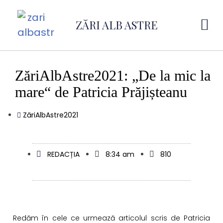
ZĂRI ALB ASTRE
ZăriAlbAstre2021: „De la mic la
mare“ de Patricia Prăjișteanu
ZăriAlbAstre2021
REDACȚIA
8:34 am
810
Redăm în cele ce urmează articolul scris de Patricia