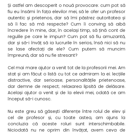
Și astfel am descoperit o nouă provocare: cum pot să
fiu eu însămi în fața elevilor mei, să le ofer un profesor
autentic și prietenos, dar să îmi păstrez autoritatea și
să îi fac să mă respecte? Cum îi conving să aibă
încredere în mine, dar, în același timp, să țină cont de
regulile pe care le impun? Cum pot să fiu amuzantă,
dar și să-i învăț să ia lucrurile în serios, însă nici să nu
se lase afectați de ele? Cum putem să muncim
împreună, dar să nu fie stresant?
Cel mai mare ajutor a venit tot de la profesorii mei. Am
stat și am făcut o listă cu tot ce admiram la ei: lecțiile
distractive, dar serioase; personalitățile prietenoase,
dar demne de respect; relaxarea lipsită de delăsare.
Același ajutor a venit și de la elevii mei, odată ce am
început să-i cunosc.
Nu este greu să găsești diferențe între rolul de elev și
cel de profesor și, cu toate astea, am ajuns la
concluzia că aceste roluri sunt interschimbabile.
Niciodată nu ne oprim din învățat, avem ceva de