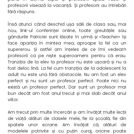
profesorii visează la vacanță. Și profesorii au întrebări
fără răspuns.
Însă atunci când deschid ușa sălii de clasa sau, mai
nou, link-ul conferinței online, toate greutățile sau
gândurile Patriciei sunt lăsate în urmă și
«
Teacher
»
își
face apariția în mintea mea, aproape la fel ca un
supererou. Și astfel am înțeles de ce îmi vedeam
profesorii ca pe niște superoameni: pentru că erau.
Tranziția de la elev la profesor nu este ușoară și nu a
fost deloc lină. La fel cum tranziția de la adolescent la
adult nu este una fără obstacole. Nu am fost un elev
perfect și nu sunt un profesor perfect. Poate nici nu
există un profesor perfect. Dar sunt un profesor mai
bun decât am fost anul trecut și mai slab decât anul
viitor.
Am trecut prin multe încercări și am învățat multe lecții
de viață alături de clasele mele, fie la școală, fie din
spatele unor ecrane. Am învățat că, alături de
modelele potrivite și cu puțin curaj, oricine poate