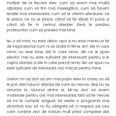
învățat de la fiecare elev: cum să avem mai multă
răbdare, cum să fim mai înțelegători, cum să facem
lecțiile mai interesante, cum să le oferim afecțiune, ce
le place, ce nu le place, când să fie lăsați în pace și
când să fie în centrul atenției. Elevii le predau
profesorilor cum să predea mai bine.
Nu o să mint, nu este deloc ușor și nu este mereu la fel
de inspirațional cum ni se arată în filme. Am zile în care
nimic nu iese bine, zile în care nimic din ce le spun
elevilor mei nu este suficient de interesant pentru a le
capta atenția și zile în care parcă nimic din ce spun nu
este suficient de interesant nici măcar pentru mine.
Uneori mi-aș dori să am mai puțini elevi în clase, ca să
le pot oferi tuturor atenția de care au nevoie, deși nu aș
renunța la niciunul dintre ei. Mi-aș dori să avem
materiale pentru ore mai interesante, fără să fie nevoie
să mi le cumpăr singură. Să existe o programă mai
atractivă sau să nu fiu obligată să o respect pe cea
care conține zeci de noțiuni mult prea complexe dar