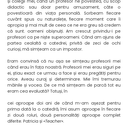
și colegii mei, când un profesor ne povestea, cu scop
didactic sau doar pentru amuzament, câte o
povestioară din viața personală. Sorbeam fiecare
cuvânt spus cu naturalețe, fiecare moment care îi
apropia și mai mult de ceea ce ne era greu să credem
că sunt: oameni obișnuiți. Am crescut privindu-i pe
profesori ca pe niște superoameni. Când am ajuns de
partea cealaltă a catedrei, privită de zeci de ochi
curioși, mă simțeam ca un impostor.
Eram convinsă că nu așa se simțeau profesorii mei
când erau în fața noastră. Profesorii mei erau siguri pe
ei, știau exact ce urmau a face și erau pregătiți pentru
orice. Aveau curaj și determinare. Mie îmi tremurau
mâinile și vocea. De ce mă simțeam de parcă tot eu
eram cea evaluată? Totuși, în
cei aproape doi ani de când m-am așezat pentru
prima dată la o catedră, îmi asum aproape în fiecare
zi două roluri, două personalități aproape complet
diferite: Patricia și
«Teacher»
.