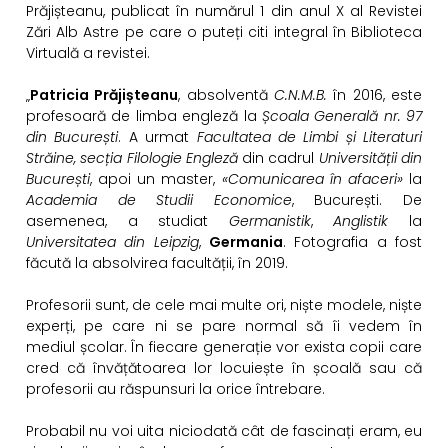
Prăjișteanu, publicat în numărul 1 din anul X al Revistei
Zări Alb Astre pe care o puteți citi integral în Biblioteca
Virtuală a revistei.
„
Patricia Prăjișteanu
, absolventă
C.N.M.B.
în 2016, este
profesoară de limba engleză la
Școala Generală nr. 97
din București
. A urmat
Facultatea de Limbi și Literaturi
Străine, secția Filologie Engleză
din cadrul
Universității din
București
, apoi un master,
«
Comunicarea în afaceri
»
la
Academia de Studii Economice
, București. De
asemenea, a studiat
Germanistik
,
Anglistik
la
Universitatea din Leipzig
,
Germania
. Fotografia a fost
făcută la absolvirea facultății, în 2019.
Profesorii sunt, de cele mai multe ori, niște modele, niște
experți, pe care ni se pare normal să îi vedem în
mediul școlar. În fiecare generație vor exista copii care
cred că învățătoarea lor locuiește în școală sau că
profesorii au răspunsuri la orice întrebare.
Probabil nu voi uita niciodată cât de fascinați eram, eu