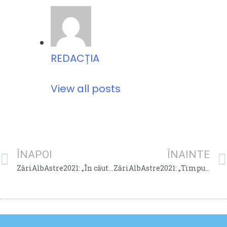
REDACȚIA
View all posts
ÎNAPOI
ÎNAINTE
ZăriAlbAstre2021: „În căutarea unei meserii plăcute“ de Daniel-Adrian Aleca
ZăriAlbAstre2021: „Timpul…“ de Adrian-Cătălin Pîrvu