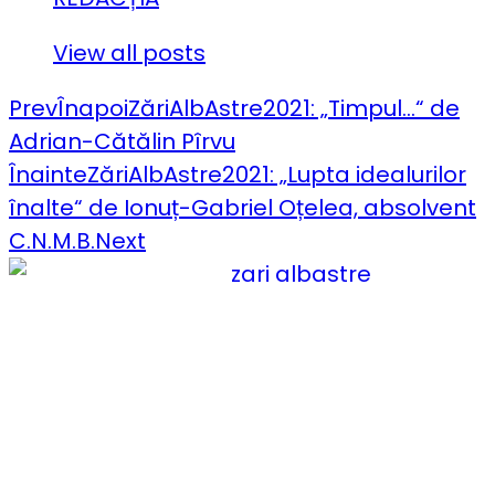
View all posts
Prev
Înapoi
ZăriAlbAstre2021: „Timpul…“ de
Adrian-Cătălin Pîrvu
Înainte
ZăriAlbAstre2021: „Lupta idealurilor
înalte“ de Ionuț-Gabriel Oțelea, absolvent
C.N.M.B.
Next