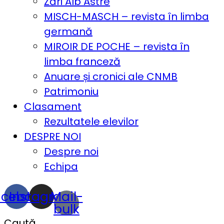
Zări Alb Astre
MISCH-MASCH – revista în limba
germană
MIROIR DE POCHE – revista în
limba franceză
Anuare și cronici ale CNMB
Patrimoniu
Clasament
Rezultatele elevilor
DESPRE NOI
Despre noi
Echipa
acebook
Instagram
Mail-
bulk
Caută