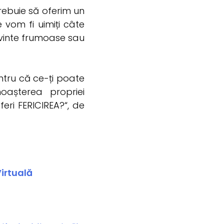
trebuie să oferim un
vom fi uimiți câte
 cuvinte frumoase sau
entru că ce-ți poate
oașterea propriei
eri FERICIREA?“, de
Virtuală