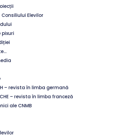
oiecții
 Consiliului Elevilor
ndului
e pixuri
iției
te…
media
e
 – revista în limba germană
CHE – revista în limba franceză
onici ale CNMB
levilor