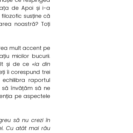
ața de Apoi și i-a
lozofic susține că
area noastră? Toți
rea mult accent pe
iu micilor bucurii.
lt și de ce
«ia din
ți îi corespund trei
echilibra raportul
ie să învățăm să ne
tenția pe aspectele
greu să nu crezi în
ței. Cu atât mai rău