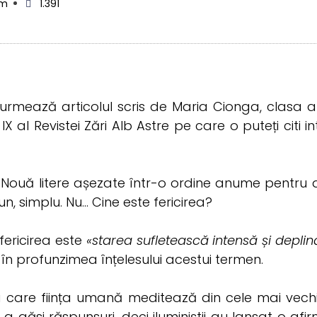
am
1.391
rmează articolul scris de Maria Cionga, clasa a
X al Revistei Zări Alb Astre pe care o puteți citi i
? Nouă litere așezate într-o ordine anume pentru
, simplu. Nu… Cine este fericirea?
 fericirea este
«starea sufletească intensă și deplin
 în profunzimea înțelesului acestui termen.
a care ființa umană meditează din cele mai vech
a găsi răspunsuri, deci iluminiștii au lansat o afi