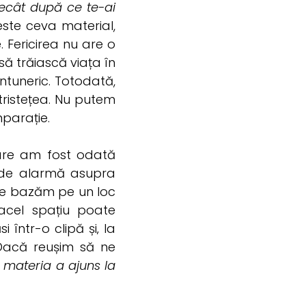
 decât după ce te-ai
ste ceva material,
. Fericirea nu are o
 să trăiască viața în
ntuneric. Totodată,
tristețea. Nu putem
parație.
care am fost odată
l de alarmă asupra
 Ne bazăm pe un loc
acel spațiu poate
într-o clipă și‚ la
. Dacă reușim să ne
materia a ajuns la