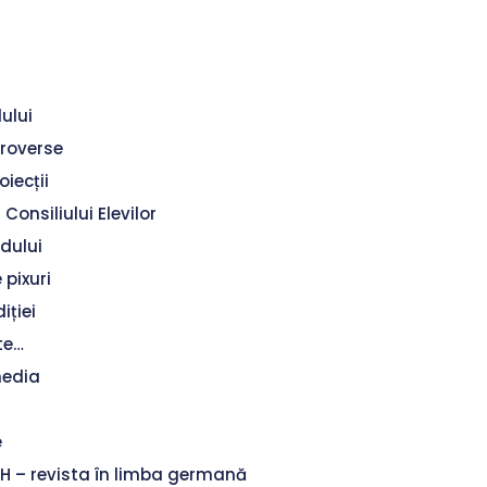
lului
troverse
oiecții
 Consiliului Elevilor
ndului
e pixuri
iției
te…
media
e
 – revista în limba germană