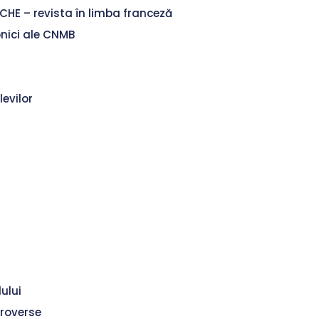
CHE – revista în limba franceză
onici ale CNMB
levilor
lului
troverse