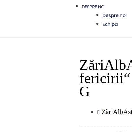
DESPRE NOI
Despre noi
Echipa
ZăriAlbA
fericirii
G
ZăriAlbAs