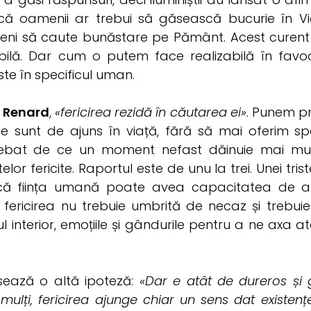
ă oamenii ar trebui să găsească bucurie în Vi
i să caute bunăstare pe Pământ. Acest curent fi
sibilă. Dar cum o putem face realizabilă în favo
ste în specificul uman.
s Renard
,
«fericirea rezidă în căutarea ei»
. Punem p
ne sunt de ajuns în viață, fără să mai oferim spaț
ebat de ce un moment nefast dăinuie mai mu
r fericite. Raportul este de unu la trei. Unei triste
 că ființa umană poate avea capacitatea de a 
 fericirea nu trebuie umbrită de necaz și trebu
l interior, emoțiile și gândurile pentru a ne axa a
ează o altă ipoteză:
«Dar e atât de dureros și 
i mulți, fericirea ajunge chiar un sens dat existen