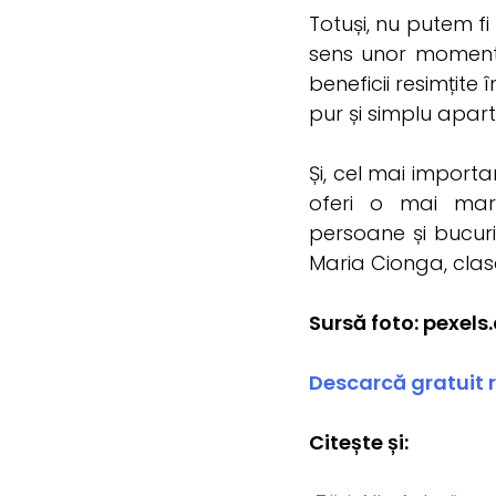
Totuși, nu putem fi
sens unor momente
beneficii resimțite 
pur și simplu apar
Și, cel mai importa
oferi o mai mare
persoane și bucuri
Maria Cionga, cla
Sursă foto: pexel
Descarcă gratuit re
Citește și: