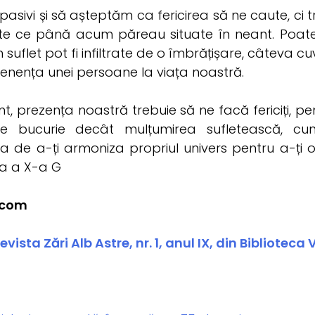
 pasivi și să așteptăm ca fericirea să ne caute, ci 
 ce până acum păreau situate în neant. Poate 
în suflet pot fi infiltrate de o îmbrățișare, câteva
tenența unei persoane la viața noastră.
nt, prezența noastră trebuie să ne facă fericiți, p
 bucurie decât mulțumirea sufletească, cun
a de a-ți armoniza propriul univers pentru a-ți of
sa a X-a G
s.com
vista Zări Alb Astre, nr. 1, anul IX, din
Biblioteca 