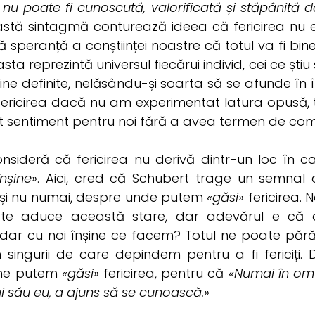
a nu poate fi cunoscută, valorificată și stăpânită
astă sintagmă conturează ideea că fericirea nu e
mă speranță a conștiinței noastre că totul va fi bine
asta reprezintă universul fiecărui individ, cei ce știu
ine definite, nelăsându-și soarta să se afunde în î
fericirea dacă nu am experimentat latura opusă, 
st sentiment pentru noi fără a avea termen de com
nsideră că fericirea nu derivă dintr-un loc în 
înșine»
. Aici, cred că Schubert trage un semna
or și nu numai, despre unde putem
«găsi»
fericirea.
ate aduce această stare, dar adevărul e că 
dar cu noi înșine ce facem? Totul ne poate părăsi 
tem singurii de care depindem pentru a fi fericiți
, ne putem
«găsi»
fericirea, pentru că
«Numai în om 
ui său eu, a ajuns să se cunoască.»