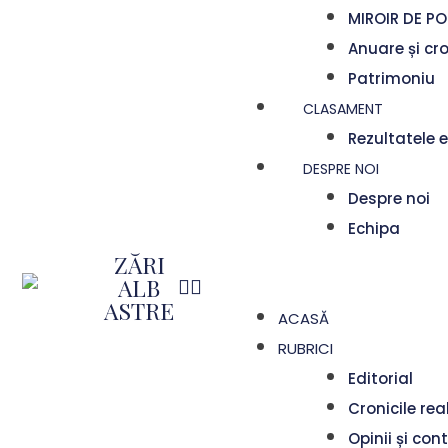
MIROIR DE PO
Anuare și cr
Patrimoniu
CLASAMENT
Rezultatele e
DESPRE NOI
Despre noi
Echipa
ZĂRI
ALB
ASTRE
ACASĂ
RUBRICI
Editorial
Cronicile rea
Opinii și con