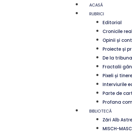
ACASĂ
RUBRICI
Editorial
Cronicile rea
Opinii și con
Proiecte și pr
De la tribuna
Fractalii gâ
Pixeli și tiner
Interviurile ed
Parte de car
Profana co
BIBLIOTECĂ
Zări Alb Astr
MISCH-MASCH