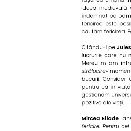
ideea medievală c
îndemnat pe oamen
fericirea este po
căutăm fericirea. E
Citându-l pe
Jule
lucrurile care nu 
Mereu m-am într
strălucire»
momentelo
bucurii. Consider
pentru că în viață
gestionăm universu
pozitive ale vieții.
Mircea Eliade
lans
fericire. Pentru ce