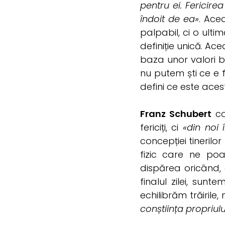
pentru ei. Fericire
îndoit de ea»
. Ace
palpabil, ci o ulti
definiție unică. Ace
baza unor valori b
nu putem ști ce e 
defini ce este ace
Franz Schubert
co
fericiți, ci
«din noi 
concepției tineril
fizic care ne po
dispărea oricând, 
finalul zilei, sun
echilibrăm trăirile
conștiința propriul