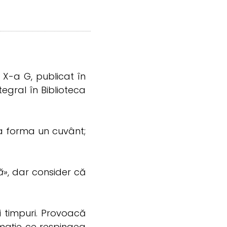
 X-a G, publicat în
ntegral în Biblioteca
 a forma un cuvânt;
ă»
, dar consider că
i timpuri. Provoacă
rmație ce respingea