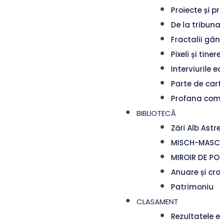
Proiecte și pr
De la tribuna
Fractalii gâ
Pixeli și tiner
Interviurile ed
Parte de car
Profana co
BIBLIOTECĂ
Zări Alb Astr
MISCH-MASCH
MIROIR DE PO
Anuare și cr
Patrimoniu
CLASAMENT
Rezultatele e