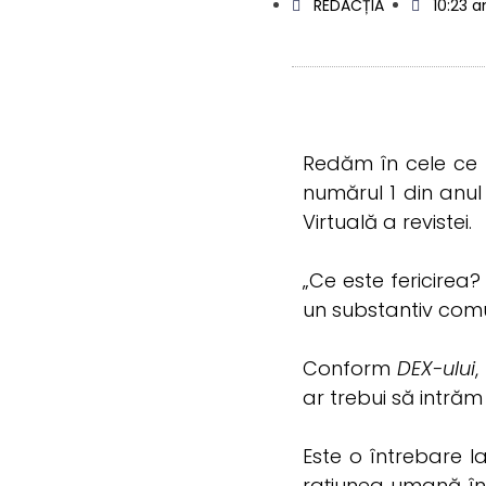
REDACȚIA
10:23 
Redăm în cele ce u
numărul 1 din anul I
Virtuală a revistei.
„Ce este fericirea
un substantiv comun
Conform
DEX-ului
,
ar trebui să intrăm
Este o întrebare l
rațiunea umană în 