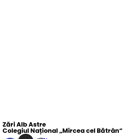
Zări Alb Astre
Colegiul Național „
Mircea cel Bătrân
“