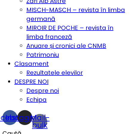
Zări Alb Astre
MISCH-MASCH – revista în limba
germană
MIROIR DE POCHE – revista în
limba franceză
Anuare și cronici ale CNMB
Patrimoniu
Clasament
Rezultatele elevilor
DESPRE NOI
Despre noi
Echipa
acebook
Instagram
Mail-
bulk
Caută