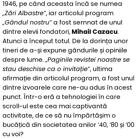
1946, pe când aceasta încă se numea
„Zări Albastre“
, iar articolul program
„Gândul nostru“
a fost semnat de unul
dintre elevii fondatori,
Mihail Cazacu
.
Atunci a început totul. De la dorința unor
tineri de a-și expune gândurile și opiniile
despre lume.
„Paginile revistei noastre se
stau deschise ca o invitație“
, ultima
afirmație din articolul program, a fost unul
dintre izvoarele care ne-au adus în acest
punct. Într-o eră a tehnologiei în care
scroll-ul este cea mai captivantă
activitate, de ce să nu împărtășim o
bucățică din societatea anilor ‘40, ‘80 și ‘00
cu voi?