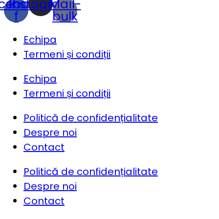
cebook-
Instagram
Mail-
f
bulk
Echipa
Termeni și condiții
Echipa
Termeni și condiții
Politică de confidențialitate
Despre noi
Contact
Politică de confidențialitate
Despre noi
Contact