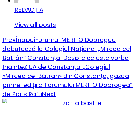
REDACȚIA
View all posts
Prev
Înapoi
Forumul MERITO Dobrogea
debutează la Colegiul Național „Mircea cel
Bătrân“ Constanța. Despre ce este vorba
Înainte
ZIUA de Constanța: „Colegiul
«Mircea cel Bătrân» din Constanța, gazda
primei ediții a Forumului MERITO Dobrogea“
de Paris Rafti
Next