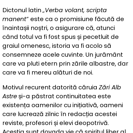
Dictonul latin
„Verba volant, scripta
manent“
este ca o promisiune făcută de
înaintașii noștri, o asigurare că, atunci
când totul va fi fost spus și pecetluit de
graiul omenesc, istoria va fi acolo să
consemneze acele cuvinte. Un jurământ
care va pluti etern prin zările albastre, dar
care va fi mereu alături de noi.
Motivul recurent datorită căruia
Zări Alb
Astre
și-a păstrat continuitatea este
existența oamenilor cu inițiativă, oameni
care lucrează zilnic în redacția acestei
reviste, profesori și elevi deopotrivă.
Aceștia sunt dovada vie că spiritul liber al