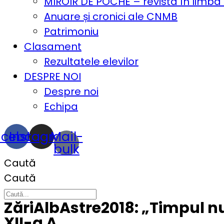
MIROIR DE POCHE – revista în limba
Anuare și cronici ale CNMB
Patrimoniu
Clasament
Rezultatele elevilor
DESPRE NOI
Despre noi
Echipa
acebook
Instagram
Mail-
bulk
Caută
Caută
ZăriAlbAstre2018: „Timpul n
XII-a A