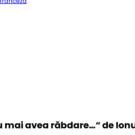
 franceză
u mai avea răbdare…“ de Ionu