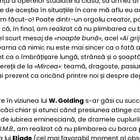
nță a operelor studiate la clasă, să urmez an
e de aceștia în situațiile în care mă aflu eu a
 am făcut-o! Poate dintr-un orgoliu creator, p
 că, în final, am realizat că nu plimbarea cu 
cel scurt mesaj de
«noapte bună»
, acel
«Ai gri
eama că nimic nu este mai sincer ca o fată a
 ca o îmbrățișare lungă, strânsă și o șoaptă 
reții de la
«Mircea»
: teamă, dragoste, pasiun
i prezent ca oricând printre noi și despre d
 în viziunea lui
W. Golding
s-ar găsi cu succes
, căci chiar și atunci când presiunea atinge
 de iubirea eminesciană, de dramele cuplurilor
.M.B.
, am realizat că nu plimbarea cu barca 
 lui
Eliade
(cel mai favorabil moment al obse