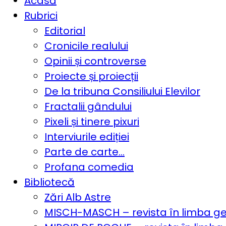
Acasă
Rubrici
Editorial
Cronicile realului
Opinii și controverse
Proiecte și proiecții
De la tribuna Consiliului Elevilor
Fractalii gândului
Pixeli și tinere pixuri
Interviurile ediției
Parte de carte…
Profana comedia
Bibliotecă
Zări Alb Astre
MISCH-MASCH – revista în limba 