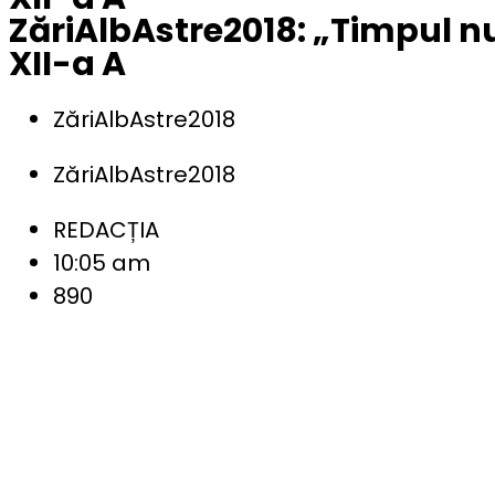
ZăriAlbAstre2018: „Timpul n
XII-a A
ZăriAlbAstre2018
ZăriAlbAstre2018
REDACȚIA
10:05 am
890