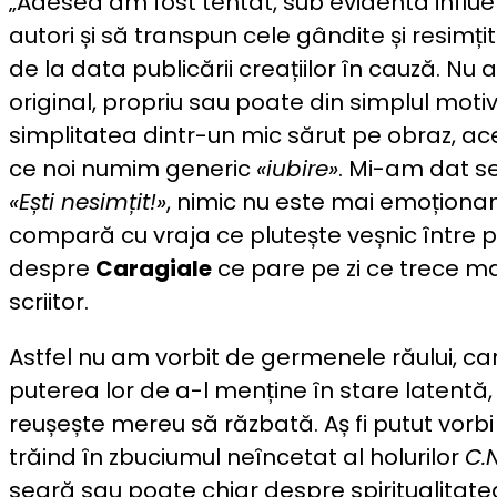
„Adesea am fost tentat, sub evidenta influe
autori și să transpun cele gândite și resimțit
de la data publicării creațiilor în cauză. Nu
original, propriu sau poate din simplul motiv
simplitatea dintr-un mic sărut pe obraz, a
ce noi numim generic
«iubire»
. Mi-am dat s
«Ești nesimțit!»
, nimic nu este mai emoționant
compară cu vraja ce plutește veșnic între pe
despre
Caragiale
ce pare pe zi ce trece ma
scriitor.
Astfel nu am vorbit de germenele răului, care
puterea lor de a-l menține în stare latentă
reușește mereu să răzbată. Aș fi putut vorbi
trăind în zbuciumul neîncetat al holurilor
C.N
seară sau poate chiar despre spiritualitatea