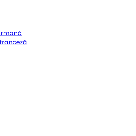
germană
 franceză