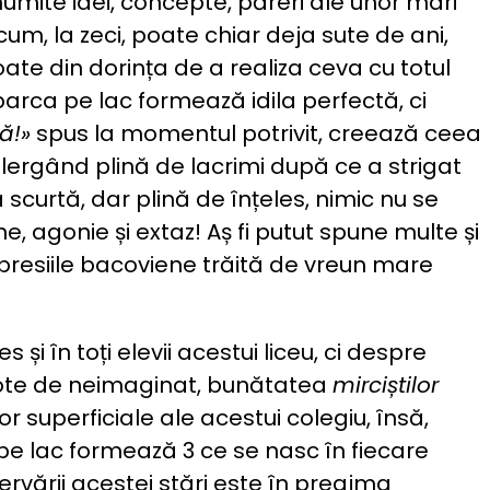
umite idei, concepte, păreri ale unor mari
cum, la zeci, poate chiar deja sute de ani,
oate din dorința de a realiza ceva cu totul
barca pe lac formează idila perfectă, ci
jă!»
spus la momentul potrivit, creează ceea
lergând plină de lacrimi după ce a strigat
scurtă, dar plină de înțeles, nimic nu se
e, agonie și extaz! Aș fi putut spune multe și
epresiile bacoviene trăită de vreun mare
 și în toți elevii acestui liceu, ci despre
 cote de neimaginat, bunătatea
mirciștilor
 superficiale ale acestui colegiu, însă,
pe lac formează 3 ce se nasc în fiecare
rvării acestei stări este în preajma