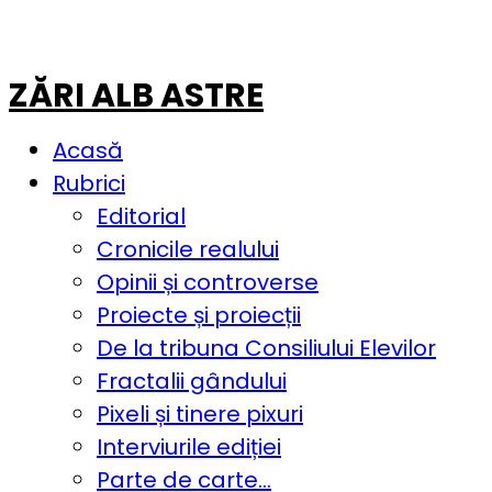
ZĂRI ALB ASTRE
Acasă
Rubrici
Editorial
Cronicile realului
Opinii și controverse
Proiecte și proiecții
De la tribuna Consiliului Elevilor
Fractalii gândului
Pixeli și tinere pixuri
Interviurile ediției
Parte de carte…