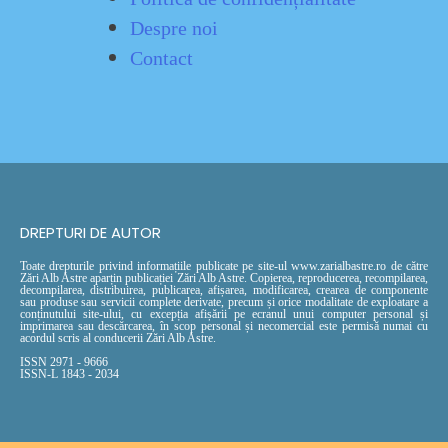
Despre noi
Contact
DREPTURI DE AUTOR
Toate drepturile privind informațiile publicate pe site-ul www.zarialbastre.ro de către
Zări Alb Astre aparțin publicației Zări Alb Astre. Copierea, reproducerea, recompilarea,
decompilarea, distribuirea, publicarea, afișarea, modificarea, crearea de componente
sau produse sau servicii complete derivate, precum și orice modalitate de exploatare a
conținutului site-ului, cu excepția afișării pe ecranul unui computer personal și
imprimarea sau descărcarea, în scop personal și necomercial este permisă numai cu
acordul scris al conducerii Zări Alb Astre.
ISSN 2971 - 9666
ISSN-L 1843 - 2034