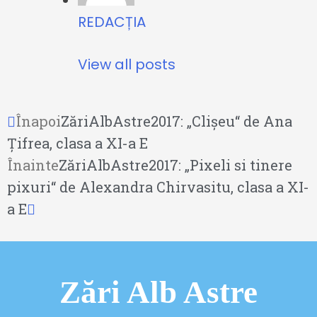
REDACȚIA
View all posts
Înapoi
ZăriAlbAstre2017: „Clişeu“ de Ana
Țifrea, clasa a XI-a E
Înainte
ZăriAlbAstre2017: „Pixeli si tinere
pixuri“ de Alexandra Chirvasitu, clasa a XI-
a E
Zări Alb Astre