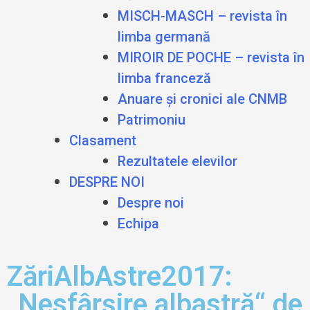
MISCH-MASCH – revista în
limba germană
MIROIR DE POCHE – revista în
limba franceză
Anuare și cronici ale CNMB
Patrimoniu
Clasament
Rezultatele elevilor
DESPRE NOI
Despre noi
Echipa
ZăriAlbAstre2017:
„Nesfârșire albastră“ de