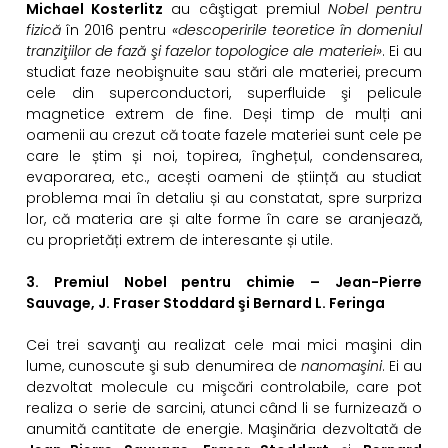
Michael Kosterlitz
au câştigat premiul
Nobel pentru
fizică
în 2016 pentru
«descoperirile teoretice în domeniul
tranziţiilor de fază şi fazelor topologice ale materiei»
. Ei au
studiat faze neobişnuite sau stări ale materiei, precum
cele din superconductori, superfluide şi pelicule
magnetice extrem de fine. Deși timp de mulți ani
oamenii au crezut că toate fazele materiei sunt cele pe
care le știm și noi, topirea, înghețul, condensarea,
evaporarea, etc., acești oameni de știință au studiat
problema mai în detaliu și au constatat, spre surpriza
lor, că materia are și alte forme în care se aranjează,
cu proprietăți extrem de interesante și utile.
3. Premiul Nobel pentru chimie – Jean-Pierre
Sauvage, J. Fraser Stoddard şi Bernard L. Feringa
Cei trei savanţi au realizat cele mai mici maşini din
lume, cunoscute şi sub denumirea de
nanomaşini
. Ei au
dezvoltat molecule cu mişcări controlabile, care pot
realiza o serie de sarcini, atunci când li se furnizează o
anumită cantitate de energie. Maşinăria dezvoltată de