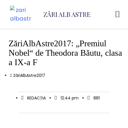
ZĂRI ALB ASTRE
ZăriAlbAstre2017: „Premiul
Nobel“ de Theodora Băutu, clasa
a IX-a F
ZăriAlbAstre2017
REDACȚIA
12:44 pm
881