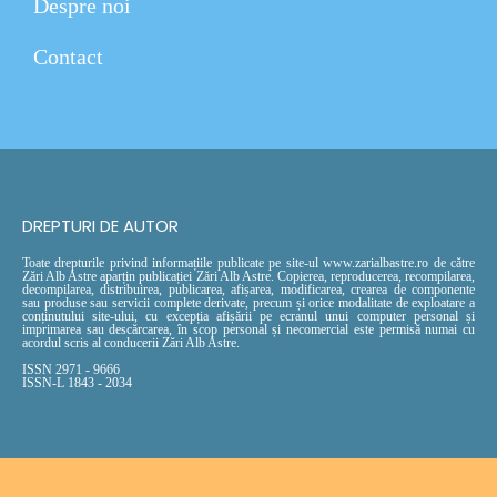
Despre noi
Contact
DREPTURI DE AUTOR
Toate drepturile privind informațiile publicate pe site-ul www.zarialbastre.ro de către
Zări Alb Astre aparțin publicației Zări Alb Astre. Copierea, reproducerea, recompilarea,
decompilarea, distribuirea, publicarea, afișarea, modificarea, crearea de componente
sau produse sau servicii complete derivate, precum și orice modalitate de exploatare a
conținutului site-ului, cu excepția afișării pe ecranul unui computer personal și
imprimarea sau descărcarea, în scop personal și necomercial este permisă numai cu
acordul scris al conducerii Zări Alb Astre.
ISSN 2971 - 9666
ISSN-L 1843 - 2034