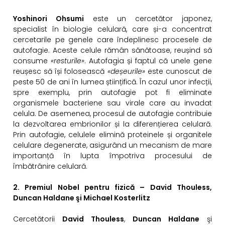
Yoshinori Ohsumi
este un cercetător japonez,
specialist în biologie celulară, care și-a concentrat
cercetarile pe genele care îndeplinesc procesele de
autofagie. Aceste celule rămân sănătoase, reușind să
consume
«resturile»
. Autofagia și faptul că unele gene
reușesc să își folosească
«deșeurile»
este cunoscut de
peste 50 de ani în lumea științifică. În cazul unor infecții,
spre exemplu, prin autofagie pot fi eliminate
organismele bacteriene sau virale care au invadat
celula. De asemenea, procesul de autofagie contribuie
la dezvoltarea embrionilor și la diferențierea celulară.
Prin autofagie, celulele elimină proteinele și organitele
celulare degenerate, asigurând un mecanism de mare
importanță în lupta împotriva procesului de
îmbătrânire celulară.
2. Premiul Nobel pentru fizică – David Thouless,
Duncan Haldane şi Michael Kosterlitz
Cercetătorii
David Thouless
,
Duncan Haldane
şi