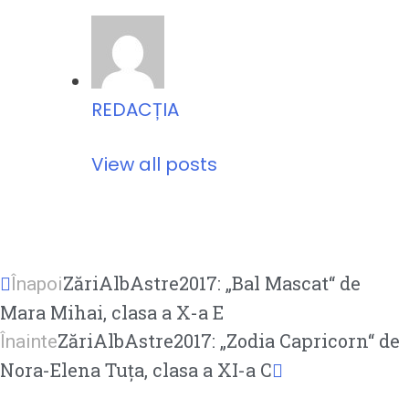
REDACȚIA
View all posts
ZăriAlbAstre2017: „Bal Mascat“ de
Înapoi
Mara Mihai, clasa a X-a E
ZăriAlbAstre2017: „Zodia Capricorn“ de
Înainte
Nora-Elena Tuța, clasa a XI-a C