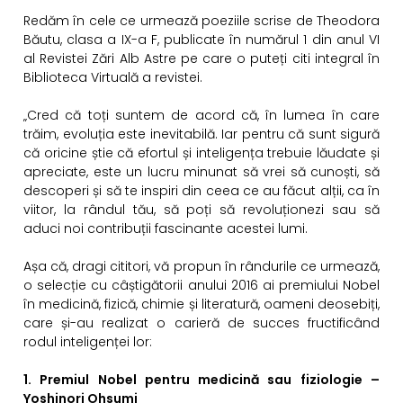
Redăm în cele ce urmează poeziile scrise de Theodora
Băutu, clasa a IX-a F, publicate în numărul 1 din anul VI
al Revistei Zări Alb Astre pe care o puteți citi integral în
Biblioteca Virtuală a revistei.
„Cred că toți suntem de acord că, în lumea în care
trăim, evoluția este inevitabilă. Iar pentru că sunt sigură
că oricine știe că efortul și inteligența trebuie lăudate și
apreciate, este un lucru minunat să vrei să cunoști, să
descoperi și să te inspiri din ceea ce au făcut alții, ca în
viitor, la rândul tău, să poți să revoluționezi sau să
aduci noi contribuții fascinante acestei lumi.
Așa că, dragi cititori, vă propun în rândurile ce urmează,
o selecție cu câștigătorii anului 2016 ai premiului Nobel
în medicină, fizică, chimie și literatură, oameni deosebiți,
care și-au realizat o carieră de succes fructificând
rodul inteligenței lor:
1. Premiul Nobel pentru medicină sau fiziologie –
Yoshinori Ohsumi