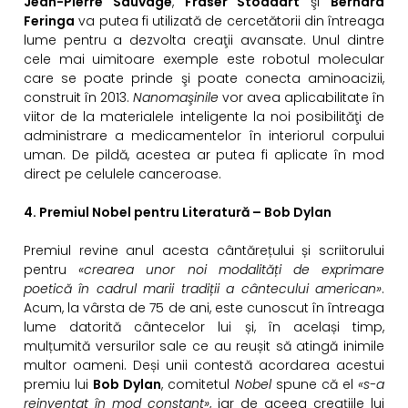
Jean-Pierre Sauvage
,
Fraser Stoddart
şi
Bernard
Feringa
va putea fi utilizată de cercetătorii din întreaga
lume pentru a dezvolta creaţii avansate. Unul dintre
cele mai uimitoare exemple este robotul molecular
care se poate prinde şi poate conecta aminoacizii,
construit în 2013.
Nanomaşinile
vor avea aplicabilitate în
viitor de la materialele inteligente la noi posibilităţi de
administrare a medicamentelor în interiorul corpului
uman. De pildă, acestea ar putea fi aplicate în mod
direct pe celulele canceroase.
4. Premiul Nobel pentru Literatură – Bob Dylan
Premiul revine anul acesta cântărețului și scriitorului
pentru
«crearea unor noi modalități de exprimare
poetică în cadrul marii tradiții a cântecului american»
.
Acum, la vârsta de 75 de ani, este cunoscut în întreaga
lume datorită cântecelor lui și, în același timp,
mulțumită versurilor sale ce au reușit să atingă inimile
multor oameni. Deși unii contestă acordarea acestui
premiu lui
Bob Dylan
, comitetul
Nobel
spune că el
«s-a
reinventat în mod constant»
, iar de aceea creațiile lui