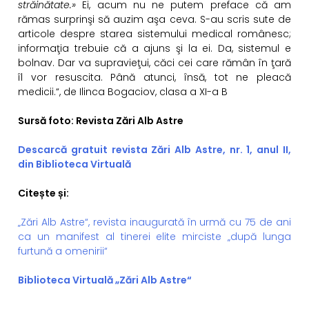
străinătate.»
Ei, acum nu ne putem preface că am
rămas surprinşi să auzim aşa ceva. S-au scris sute de
articole despre starea sistemului medical românesc;
informaţia trebuie că a ajuns şi la ei. Da, sistemul e
bolnav. Dar va supravieţui, căci cei care rămân în ţară
îl vor resuscita. Până atunci, însă, tot ne pleacă
medicii.“, de Ilinca Bogaciov, clasa a XI-a B
Sursă foto: Revista Zări Alb Astre
Descarcă gratuit revista Zări Alb Astre, nr. 1, anul II,
din Biblioteca Virtuală
Citește și:
„Zări Alb Astre“, revista inaugurată în urmă cu 75 de ani
ca un manifest al tinerei elite mirciste „după lunga
furtună a omenirii“
Biblioteca Virtuală „Zări Alb Astre“