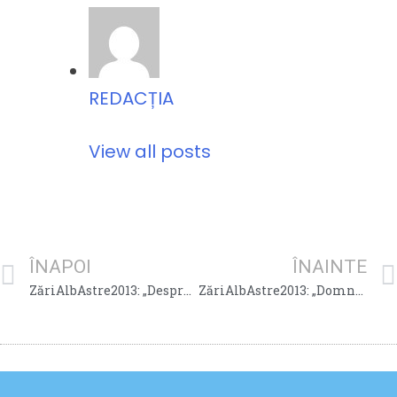
REDACȚIA
View all posts
ÎNAPOI
ÎNAINTE
ZăriAlbAstre2013: „Despre/pentru adolescenţi“ de Ecaterina Catană, psiholog şcolar
ZăriAlbAstre2013: „Domnul portar“ de Iulia Iacoblev, clasa a XI-a B şi Iuliana Velciu, clasa a XI-a D