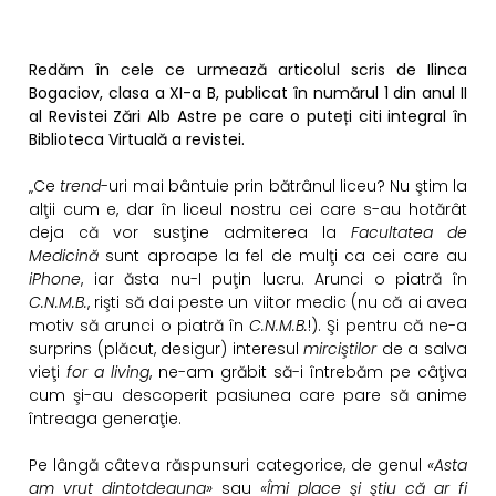
Redăm în cele ce urmează articolul scris de Ilinca
Bogaciov, clasa a XI-a B, publicat în numărul 1 din anul II
al Revistei Zări Alb Astre pe care o puteți citi integral în
Biblioteca Virtuală a revistei.
„Ce
trend
-uri mai bântuie prin bătrânul liceu? Nu ştim la
alţii cum e, dar în liceul nostru cei care s-au hotărât
deja că vor susţine admiterea la
Facultatea de
Medicină
sunt aproape la fel de mulţi ca cei care au
iPhone
, iar ăsta nu-I puţin lucru. Arunci o piatră în
C.N.M.B.
, rişti să dai peste un viitor medic (nu că ai avea
motiv să arunci o piatră în
C.N.M.B.
!). Şi pentru că ne-a
surprins (plăcut, desigur) interesul
mirciştilor
de a salva
vieţi
for a living
, ne-am grăbit să-i întrebăm pe câţiva
cum şi-au descoperit pasiunea care pare să anime
întreaga generaţie.
Pe lângă câteva răspunsuri categorice, de genul
«Asta
am vrut dintotdeauna»
sau
«Îmi place şi ştiu că ar fi