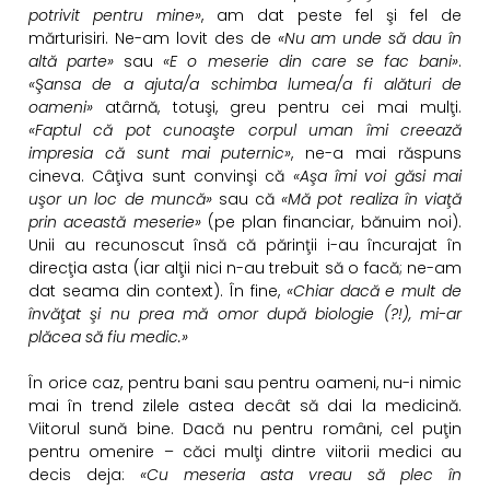
potrivit pentru mine»
, am dat peste fel şi fel de
mărturisiri. Ne-am lovit des de
«Nu am unde să dau în
altă parte»
sau
«E o meserie din care se fac bani»
.
«Şansa de a ajuta/a schimba lumea/a fi alături de
oameni»
atârnă, totuşi, greu pentru cei mai mulţi.
«Faptul că pot cunoaşte corpul uman îmi creează
impresia că sunt mai puternic»
, ne-a mai răspuns
cineva. Câţiva sunt convinşi că
«Aşa îmi voi găsi mai
uşor un loc de muncă»
sau că
«Mă pot realiza în viaţă
prin această meserie»
(pe plan financiar, bănuim noi).
Unii au recunoscut însă că părinţii i-au încurajat în
direcţia asta (iar alţii nici n-au trebuit să o facă; ne-am
dat seama din context). În fine,
«Chiar dacă e mult de
învăţat şi nu prea mă omor după biologie (?!), mi-ar
plăcea să fiu medic.»
În orice caz, pentru bani sau pentru oameni, nu-i nimic
mai în trend zilele astea decât să dai la medicină.
Viitorul sună bine. Dacă nu pentru români, cel puţin
pentru omenire – căci mulţi dintre viitorii medici au
decis deja:
«Cu meseria asta vreau să plec în