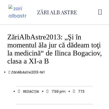
ZĂRI ALB ASTRE
ZăriAlbAstre2013: „Şi în
momentul ăla jur că dădeam toţi
la medicină“ de Ilinca Bogaciov,
clasa a XI-a B
ZăriAlbAstre2013-Nr1
REDACȚIA
7:59 pm
773