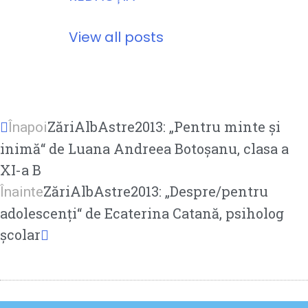
View all posts
ZăriAlbAstre2013: „Pentru minte şi
Înapoi
inimă“ de Luana Andreea Botoșanu, clasa a
XI-a B
ZăriAlbAstre2013: „Despre/pentru
Înainte
adolescenţi“ de Ecaterina Catană, psiholog
şcolar