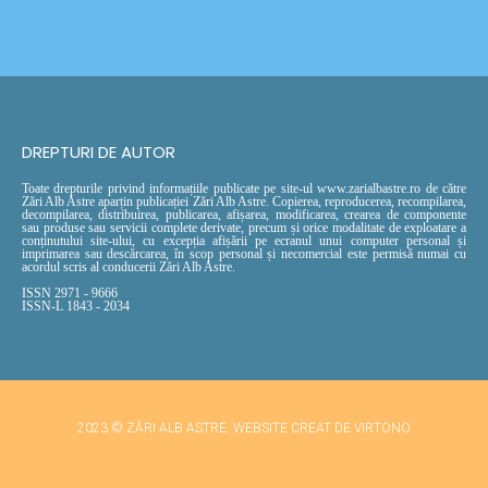
DREPTURI DE AUTOR
Toate drepturile privind informațiile publicate pe site-ul www.zarialbastre.ro de către
Zări Alb Astre aparțin publicației Zări Alb Astre. Copierea, reproducerea, recompilarea,
decompilarea, distribuirea, publicarea, afișarea, modificarea, crearea de componente
sau produse sau servicii complete derivate, precum și orice modalitate de exploatare a
conținutului site-ului, cu excepția afișării pe ecranul unui computer personal și
imprimarea sau descărcarea, în scop personal și necomercial este permisă numai cu
acordul scris al conducerii Zări Alb Astre.
ISSN 2971 - 9666
ISSN-L 1843 - 2034
2023 © ZĂRI ALB ASTRE. WEBSITE CREAT DE VIRTONO