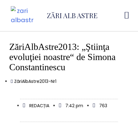
ZĂRI ALB ASTRE
ZăriAlbAstre2013: „Ştiinţa
evoluţiei noastre“ de Simona
Constantinescu
ZăriAlbAstre2013-Nr1
REDACȚIA
7:42 pm
763