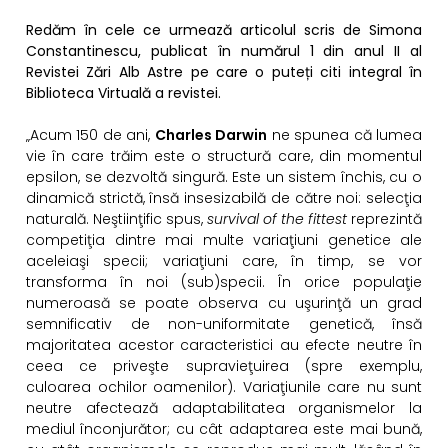
Redăm în cele ce urmează articolul scris de Simona
Constantinescu, publicat în numărul 1 din anul II al
Revistei Zări Alb Astre pe care o puteți citi integral în
Biblioteca Virtuală a revistei.
„Acum 150 de ani,
Charles Darwin
ne spunea că lumea
vie în care trăim este o structură care, din momentul
epsilon, se dezvoltă singură. Este un sistem închis, cu o
dinamică strictă, însă insesizabilă de către noi: selecţia
naturală. Neştiinţific spus,
survival of the fittest
reprezintă
competiţia dintre mai multe variaţiuni genetice ale
aceleiaşi specii; variaţiuni care, în timp, se vor
transforma în noi (sub)specii. În orice populaţie
numeroasă se poate observa cu uşurinţă un grad
semnificativ de non-uniformitate genetică, însă
majoritatea acestor caracteristici au efecte neutre în
ceea ce priveşte supravieţuirea (spre exemplu,
culoarea ochilor oamenilor). Variaţiunile care nu sunt
neutre afectează adaptabilitatea organismelor la
mediul înconjurător; cu cât adaptarea este mai bună,