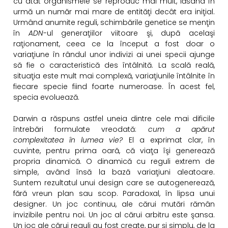
cu atât organismele se reproduc mai mult, lăsând în
urmă un număr mai mare de entităţi decât era iniţial.
Urmând anumite reguli, schimbările genetice se menţin
în
ADN
-ul generaţiilor viitoare şi, după acelaşi
raţionament, ceea ce la început a fost doar o
variaţiune în rândul unor indivizi ai unei specii ajunge
să fie o caracteristică des întâlnită. La scală reală,
situaţia este mult mai complexă, variaţiunile întâlnite în
fiecare specie fiind foarte numeroase. În acest fel,
specia evoluează.
Darwin a răspuns astfel uneia dintre cele mai dificile
întrebări formulate vreodată:
cum a apărut
complexitatea în lumea vie?
El a exprimat clar, în
cuvinte, pentru prima oară, că viaţa îşi generează
propria dinamică. O dinamică cu reguli extrem de
simple, având însă la bază variaţiuni aleatoare.
Suntem rezultatul unui design care se autogenerează,
fără vreun plan sau scop. Paradoxal, în lipsa unui
designer. Un joc continuu, ale cărui mutări rămân
invizibile pentru noi. Un joc al cărui arbitru este şansa.
Un joc ale cărui reguli au fost create, pur şi simplu, de la