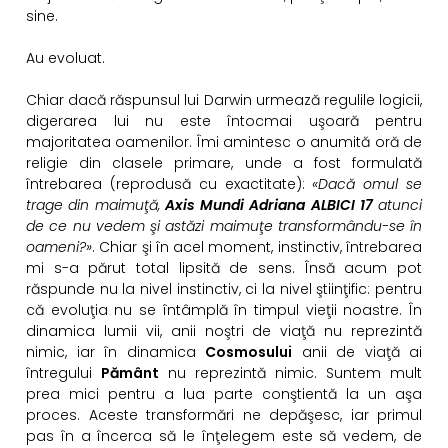
sine.
Au evoluat.
Chiar dacă răspunsul lui Darwin urmează regulile logicii,
digerarea lui nu este întocmai uşoară pentru
majoritatea oamenilor. Îmi amintesc o anumită oră de
religie din clasele primare, unde a fost formulată
întrebarea (reprodusă cu exactitate):
«Dacă omul se
trage din maimuţă,
Axis Mundi Adriana ALBICI 17
atunci
de ce nu vedem şi astăzi maimuţe transformându-se în
oameni?»
. Chiar şi în acel moment, instinctiv, întrebarea
mi s-a părut total lipsită de sens. Însă acum pot
răspunde nu la nivel instinctiv, ci la nivel ştiinţific: pentru
că evoluţia nu se întâmplă în timpul vieţii noastre. În
dinamica lumii vii, anii noştri de viaţă nu reprezintă
nimic, iar în dinamica
Cosmosului
anii de viaţă ai
întregului
Pământ
nu reprezintă nimic. Suntem mult
prea mici pentru a lua parte conştientă la un aşa
proces. Aceste transformări ne depăşesc, iar primul
pas în a încerca să le înţelegem este să vedem, de