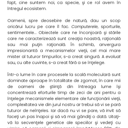
fapt, cine suntem noi, ca specie, şi ce rol avem în
întregul ecosistem.
Oamenii, spre deosebire de natură, dau un scop
oricărui lucru pe care îl fac.
Computerele
, sporturile,
sentimentele… Obiectele care ne înconjoară şi stările
care ne caracterizează sunt creaţia noastră, raţională
sau mai puţin raţională. În schimb, anvergura
impresionantă a mecanismelor vieţii, cel mai mare
mister al tuturor timpurilor, s-a creat singură. A
evoluat
sau, cu alte cuvinte, s-a creat fără a se înţelege.
Într-o lume în care procesele la scală moleculară sunt
dominate aproape în totalitate de zgomot, în care mii
de oameni de ştiinţă din întreaga lume îşi
concentrează eforturile timp de zeci de ani pentru a
înţelege mecanismele elementare ale funcţionării vieţii,
complexitatea vie din jurul nostru ar trebui să vi se pară
tuturor de neînţeles. Iar dacă nu vi se pare, vă invit să
faceţi un pas înapoi şi să vă mai gândiţi o dată. Uitaţi-
vă la secvenţele genetice ale speciilor şi vedeţi cu