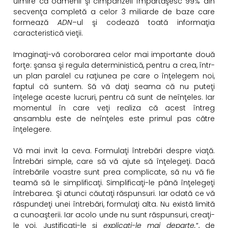
uimire că oamenii şi cimpanzeii împărtăşesc 99% din
secvenţa completă a celor 3 miliarde de baze care
formează
ADN
–ul şi codează toată informaţia
caracteristică vieţii.
Imaginaţi-vă coroborarea celor mai importante două
forţe: şansa şi regula deterministică, pentru a crea, într-
un plan paralel cu raţiunea pe care o înţelegem noi,
faptul că suntem. Să vă daţi seama că nu puteţi
înţelege aceste lucruri, pentru că sunt de neînţeles. Iar
momentul în care veţi realiza că acest întreg
ansamblu este de neînţeles este primul pas către
înţelegere.
Vă mai invit la ceva. Formulaţi întrebări despre viaţă.
Întrebări simple, care să vă ajute să înţelegeţi. Dacă
întrebările voastre sunt prea complicate, să nu vă fie
teamă să le simplificaţi. Simplificaţi-le până înţelegeţi
întrebarea. Şi atunci căutaţi răspunsuri. Iar odată ce vă
răspundeţi unei întrebări, formulaţi alta. Nu există limită
a cunoaşterii. Iar acolo unde nu sunt răspunsuri, creaţi-
le voi. Justificaţi-le şi
explicaţi-le mai departe.
“, de