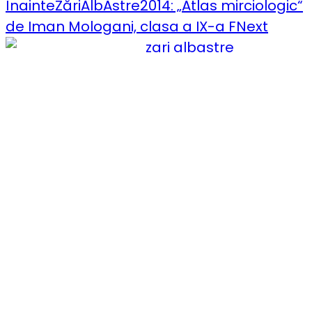
Înainte
ZăriAlbAstre2014: „Atlas mirciologic“
de Iman Mologani, clasa a IX-a F
Next