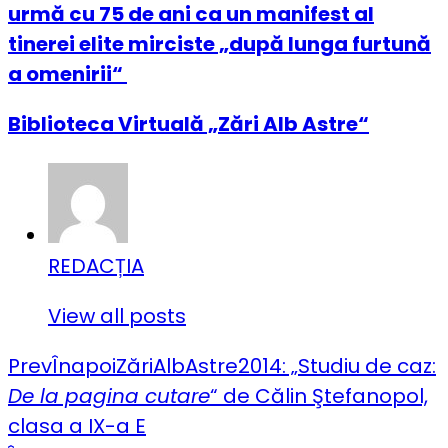
urmă cu 75 de ani ca un manifest al
tinerei elite mirciste „după lunga furtună
a omenirii“
Biblioteca Virtuală „Zări Alb Astre“
REDACȚIA
View all posts
Prev
Înapoi
ZăriAlbAstre2014: „Studiu de caz:
De la pagina cutare
“ de Călin Ştefanopol,
clasa a IX-a E