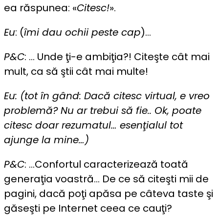
ea răspunea: «
Citesc!
».
Eu
: (
îmi dau ochii peste cap
)…
P&C
: … Unde ţi-e ambiţia?! Citeşte cât mai
mult, ca să ştii cât mai multe!
Eu: (tot în gând: Dacă citesc virtual, e vreo
problemă? Nu ar trebui să fie.. Ok, poate
citesc doar rezumatul… esenţialul tot
ajunge la mine…)
P&C
: …Confortul caracterizează toată
generaţia voastră… De ce să citeşti mii de
pagini, dacă poţi apăsa pe câteva taste şi
găseşti pe Internet ceea ce cauţi?