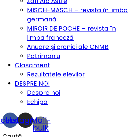
Zări Alb Astre
MISCH-MASCH – revista în limba
germană
MIROIR DE POCHE – revista în
limba franceză
Anuare și cronici ale CNMB
Patrimoniu
Clasament
Rezultatele elevilor
DESPRE NOI
Despre noi
Echipa
acebook
Instagram
Mail-
bulk
Caută