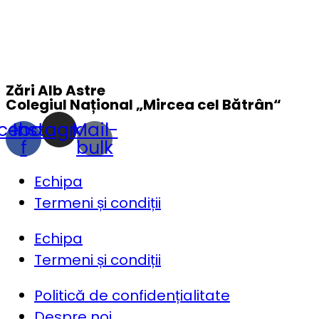
Zări Alb Astre
Colegiul Național „
Mircea cel Bătrân
“
cebook-
Instagram
Mail-
f
bulk
Echipa
Termeni și condiții
Echipa
Termeni și condiții
Politică de confidențialitate
Despre noi