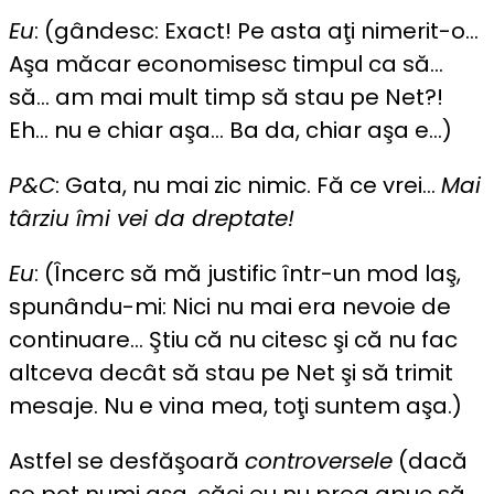
Eu
: (gândesc: Exact! Pe asta aţi nimerit-o…
Aşa măcar economisesc timpul ca să…
să… am mai mult timp să stau pe Net?!
Eh… nu e chiar aşa… Ba da, chiar aşa e…)
P&C
: Gata, nu mai zic nimic. Fă ce vrei…
Mai
târziu îmi vei da dreptate!
Eu
: (Încerc să mă justific într-un mod laş,
spunându-mi: Nici nu mai era nevoie de
continuare… Ştiu că nu citesc şi că nu fac
altceva decât să stau pe Net şi să trimit
mesaje. Nu e vina mea, toţi suntem aşa.)
Astfel se desfăşoară
controversele
(dacă
se pot numi aşa, căci eu nu prea apuc să