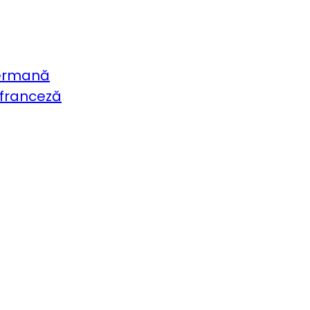
germană
 franceză