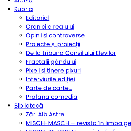
Acasă
Rubrici
Editorial
Cronicile realului
Opinii și controverse
Proiecte și proiecții
De la tribuna Consiliului Elevilor
Fractalii gândului
Pixeli și tinere pixuri
Interviurile ediției
Parte de carte…
Profana comedia
Bibliotecă
Zări Alb Astre
MISCH-MASCH – revista în limba 