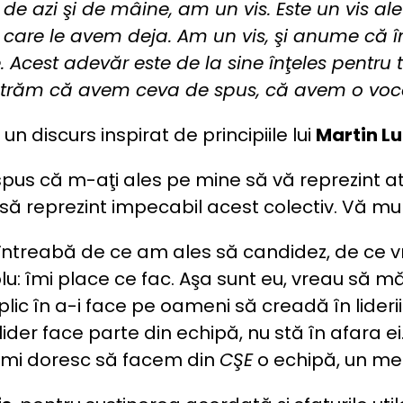
lor de azi şi de mâine, am un vis. Este un vis 
pe care le avem deja. Am un vis, şi anume că î
e. Acest adevăr este de la sine înţeles pentru
răm că avem ceva de spus, că avem o voce ş
un discurs inspirat de principiile lui
Martin Lu
us că m-aţi ales pe mine să vă reprezint atât
să reprezint impecabil acest colectiv. Vă m
ntreabă de ce am ales să candidez, de ce vr
: îmi place ce fac. Aşa sunt eu, vreau să mă 
plic în a-i face pe oameni să creadă în lideri
 lider face parte din echipă, nu stă în afara 
. Îmi doresc să facem din
CŞE
o echipă, un medi