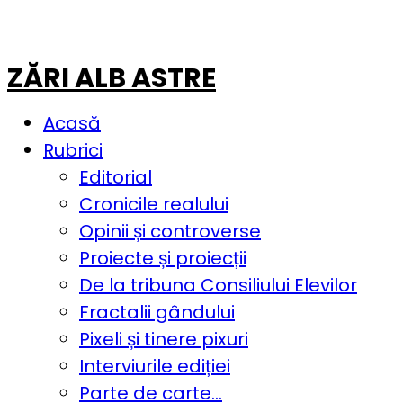
ZĂRI ALB ASTRE
Acasă
Rubrici
Editorial
Cronicile realului
Opinii și controverse
Proiecte și proiecții
De la tribuna Consiliului Elevilor
Fractalii gândului
Pixeli și tinere pixuri
Interviurile ediției
Parte de carte…