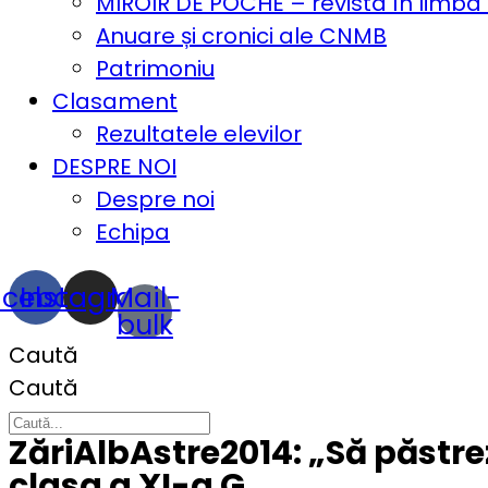
MIROIR DE POCHE – revista în limba
Anuare și cronici ale CNMB
Patrimoniu
Clasament
Rezultatele elevilor
DESPRE NOI
Despre noi
Echipa
acebook
Instagram
Mail-
bulk
Caută
Caută
ZăriAlbAstre2014: „Să păstre
clasa a XI-a G