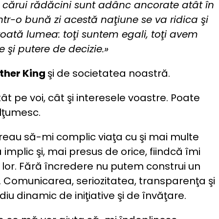
ale cărui rădăcini sunt adânc ancorate atât în
ntr-o bună zi acestă naţiune se va ridica şi
 toată lumea: toţi suntem egali, toţi avem
i putere de decizie.»
ther King
şi de societatea noastră.
 pe voi, cât şi interesele voastre. Poate
ulţumesc.
eau să-mi complic viaţa cu şi mai multe
implic şi, mai presus de orice, fiindcă îmi
i lor. Fără încredere nu putem construi un
ei. Comunicarea, seriozitatea,
transparenţa şi
u dinamic de iniţiative şi de învăţare.