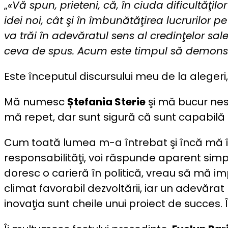
„
«Vă spun, prieteni, că, în ciuda dificultăţi
idei noi, cât şi în îmbunătăţirea lucrurilor 
va trăi în adevăratul sens al credinţelor sal
ceva de spus. Acum este timpul să demonst
Este începutul discursului meu de la alegeri, 
Mă numesc
Ștefania Sterie
şi mă bucur nesp
mă repet, dar sunt sigură că sunt capabilă 
Cum toată lumea m-a întrebat şi încă mă î
responsabilităţi, voi răspunde aparent simplu
doresc o carieră în politică, vreau să mă im
climat favorabil dezvoltării, iar un adevărat
inovaţia sunt cheile unui proiect de succes