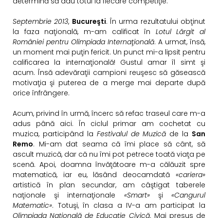
determină să dau totul la
fiecare competiţie.
Septembrie 2013
,
Bucureşti
. În urma rezultatului obţinut
la faza naţională, m-am calificat în
Lotul Lărgit al
României pentru Olimpiada Internaţională
. A urmat, însă,
un moment mai puţin fericit. Un punct mi-a lipsit pentru
calificarea la internaţională! Gustul amar îl simt şi
acum. Însă adevăraţii campioni reuşesc să găsească
motivaţia şi puterea de a merge mai departe după
orice înfrângere.
Acum, privind în urmă, încerc să refac traseul care m-a
adus până aici. În ciclul primar am cochetat cu
muzica, participând la
Festivalul de Muzică
de la
San
Remo
. Mi-am dat seama că îmi place să cânt, să
ascult muzică, dar că nu îmi pot petrece toată viaţa pe
scenă. Apoi, doamna învăţătoare m-a călăuzit spre
matematică, iar eu, lăsând deocamdată
«cariera»
artistică în plan secundar, am câştigat taberele
naţionale şi internaţionale
«Smart»
şi
«Cangurul
Matematic»
. Totuşi, în clasa a IV-a am participat la
Olimpiada Naţională de Educaţie Civică
. Mai presus de