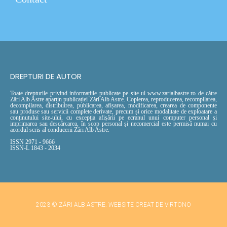
DREPTURI DE AUTOR
Toate drepturile privind informațiile publicate pe site-ul www.zarialbastre.ro de către
Zări Alb Astre aparțin publicației Zări Alb Astre. Copierea, reproducerea, recompilarea,
decompilarea, distribuirea, publicarea, afișarea, modificarea, crearea de componente
sau produse sau servicii complete derivate, precum și orice modalitate de exploatare a
conținutului site-ului, cu excepția afișării pe ecranul unui computer personal și
imprimarea sau descărcarea, în scop personal și necomercial este permisă numai cu
acordul scris al conducerii Zări Alb Astre.
ISSN 2971 - 9666
ISSN-L 1843 - 2034
2023 © ZĂRI ALB ASTRE. WEBSITE CREAT DE VIRTONO