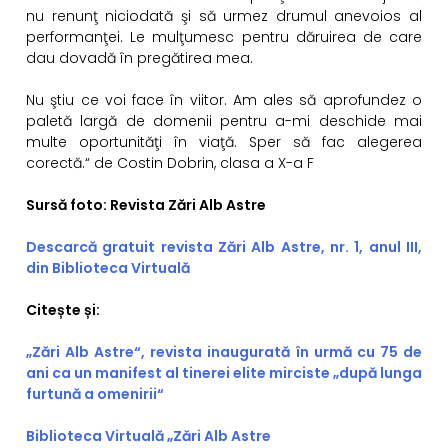
nu renunţ niciodată şi să urmez drumul anevoios al
performanţei. Le mulţumesc pentru dăruirea de care
dau dovadă în pregătirea mea.
Nu ştiu ce voi face în viitor. Am ales să aprofundez o
paletă largă de domenii pentru a-mi deschide mai
multe oportunităţi în viaţă. Sper să fac alegerea
corectă.“ de Costin Dobrin, clasa a X-a F
Sursă foto: Revista Zări Alb Astre
Descarcă gratuit revista Zări Alb Astre, nr. 1, anul III,
din Biblioteca Virtuală
Citește și:
„Zări Alb Astre“, revista inaugurată în urmă cu 75 de
ani ca un manifest al tinerei elite mirciste „după lunga
furtună a omenirii“
Biblioteca Virtuală „Zări Alb Astre