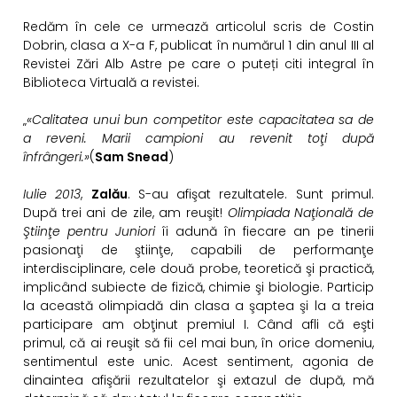
Redăm în cele ce urmează articolul scris de Costin
Dobrin, clasa a X-a F, publicat în numărul 1 din anul III al
Revistei Zări Alb Astre pe care o puteți citi integral în
Biblioteca Virtuală a revistei.
„
«Calitatea unui bun competitor este capacitatea sa de
a reveni. Marii campioni au revenit toţi după
înfrângeri.»
(
Sam Snead
)
Iulie 2013
,
Zalău
. S-au afişat rezultatele. Sunt primul.
După trei ani de zile, am reuşit!
Olimpiada Naţională de
Ştiinţe pentru Juniori
îi adună în fiecare an pe tinerii
pasionaţi de ştiinţe, capabili de performanţe
interdisciplinare, cele două probe, teoretică şi practică,
implicând subiecte de fizică, chimie şi biologie. Particip
la această olimpiadă din clasa a şaptea şi la a treia
participare am obţinut premiul I. Când afli că eşti
primul, că ai reuşit să fii cel mai bun, în orice domeniu,
sentimentul
este unic. Acest sentiment, agonia de
dinaintea afişării rezultatelor şi extazul de după, mă