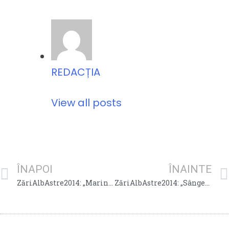
REDACȚIA
View all posts
ÎNAPOI
ÎNAINTE
ZăriAlbAstre2014: „Marina Cozma, cel mai mic viitor mare pilot“ de Ioana Capotă, clasa a XI-a B
ZăriAlbAstre2014: „Sângele artificial – o invenţie revoluţionară, marcă românească“ de Cristina Danovski, clasa a IX-a F