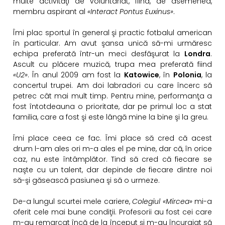
multe activităţi de voluntariat, fiind, de asemenea,
membru aspirant al
«Interact Pontus Euxinus»
.
Îmi plac sportul în general şi practic fotbalul american
în particular. Am avut şansa unică să-mi urmăresc
echipa preferată într-un meci desfăşurat la
Londra
.
Ascult cu plăcere muzică, trupa mea
preferată fiind
«U2»
. În anul 2009 am fost la
Katowice
, în
Polonia
, la
concertul trupei. Am doi labradori cu care încerc să
petrec cât mai mult timp. Pentru mine, performanţa a
fost întotdeauna o prioritate, dar pe primul loc a stat
familia, care a fost şi este lângă mine la bine şi la greu.
Îmi place ceea ce fac. Îmi place să cred că acest
drum l-am ales ori m-a ales el pe mine, dar că, în orice
caz, nu este întâmplător. Tind să cred că fiecare se
naşte cu un talent, dar depinde de fiecare dintre noi
să-şi găsească pasiunea şi să o urmeze.
De-a lungul scurtei mele cariere,
Colegiul «Mircea»
mi-a
oferit cele mai bune condiţii. Profesorii au fost cei care
m-au remarcat încă de la început şi m-au încurajat să