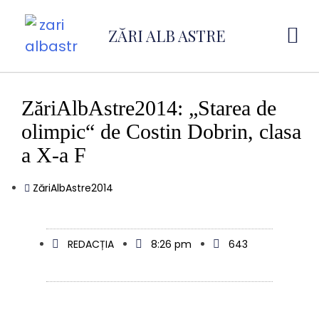
ZĂRI ALB ASTRE
ZăriAlbAstre2014: „Starea de
olimpic“ de Costin Dobrin, clasa
a X-a F
ZăriAlbAstre2014
REDACȚIA
8:26 pm
643