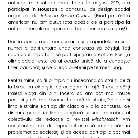
anterior îmi sunt de mare folos. În
august 2013
, am
participat în
Houston
la concursul de design spaţial
organizat de
Johnson Space Center
. (Fiind pe tărâm
american, nu am putut rata ocazia de a participa la
antrenamentele echipei de fotbal american din oraş!)
Dar, în opinia mea, concursurile şi olimpiadele nu sunt
numai o confruntare unde contează să câştigi. Toţi
spun că e important să participi şi au dreptate. Esenţa
olimpiadelor este că ai ocazia unică de a cunoaşte
tineri pasionaţi şi de a lega prietenii pe termen lung.
Pentru mine, să fii olimpic nu înseamnă să stai zi de zi
la birou cu cine ştie ce culegere în faţă. Trebuie să-ţi
trăieşti viaţa din plin. Încerc să am cât mai multe
pasiuni şi cât mai diverse. În afară de ştiinţe, îmi plac şi
limbile străine. Particip din clasa a V-a la concursul de
discurs public în limba engleză şi sunt membru al
colectivului de redacţie al revistei
MischMasch
. Am
conştientizat cât de important este să ne implicăm în
problematica societăţii şi, de aceea, particip la cât mai