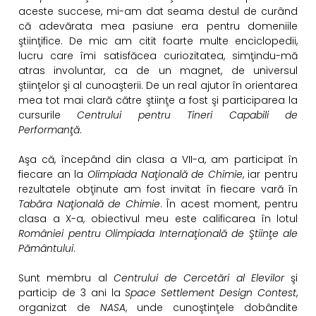
aceste succese, mi-am dat seama destul de curând
că adevărata mea pasiune era pentru domeniile
ştiinţifice. De mic am citit foarte multe enciclopedii,
lucru care îmi satisfăcea curiozitatea, simţindu-mă
atras involuntar, ca de un magnet, de
universul
ştiinţelor şi al cunoaşterii. De un real ajutor în orientarea
mea tot mai clară către ştiinţe a fost şi participarea la
cursurile
Centrului pentru Tineri Capabili de
Performanţă
.
Aşa că, începând din clasa a VII-a, am participat în
fiecare an la
Olimpiada Naţională de Chimie
, iar pentru
rezultatele obţinute am fost invitat în fiecare vară în
Tabăra Naţională de Chimie
. În acest moment, pentru
clasa a X-a, obiectivul meu este calificarea în lotul
României pentru Olimpiada
Internaţională de Ştiinţe ale
Pământului
.
Sunt membru al
Centrului de Cercetări al Elevilor
şi
particip de 3 ani la
Space Settlement Design Contest
,
organizat de
NASA
, unde cunoştinţele dobândite