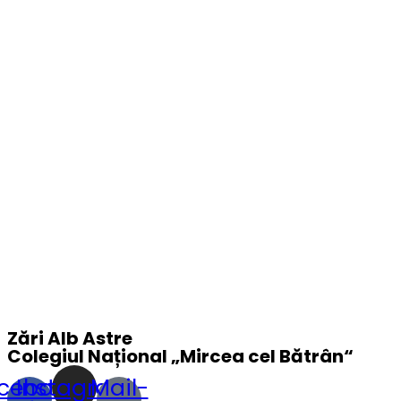
Zări Alb Astre
Colegiul Național „
Mircea cel Bătrân
“
cebook-
Instagram
Mail-