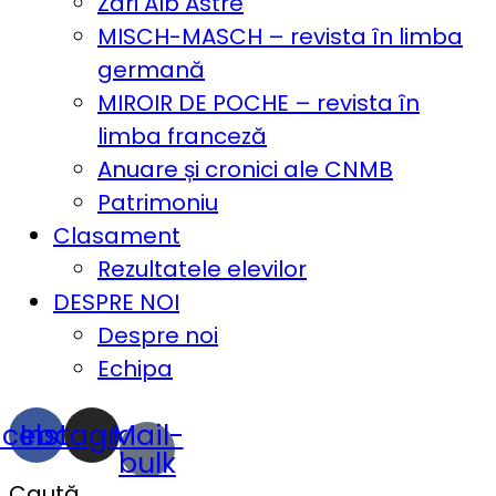
Zări Alb Astre
MISCH-MASCH – revista în limba
germană
MIROIR DE POCHE – revista în
limba franceză
Anuare și cronici ale CNMB
Patrimoniu
Clasament
Rezultatele elevilor
DESPRE NOI
Despre noi
Echipa
acebook
Instagram
Mail-
bulk
Caută