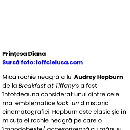
Prințesa Diana
Sursă foto: loffcielusa.com
Mica rochie neagră a lui
Audrey Hepburn
de la
Breakfast at Tiffany’s
a fost
întotdeauna considerat unul dintre cele
mai emblematice
look-uri
din istoria
cinematografiei. Hepburn este clasic șic în
micuța ei rochie neagră pe care o
împodobește/ accesorizează cu mănuși,