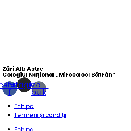
Zări Alb Astre
Colegiul Național „
Mircea cel Bătrân
“
cebook-
Instagram
Mail-
f
bulk
Echipa
Termeni și condiții
Echipa