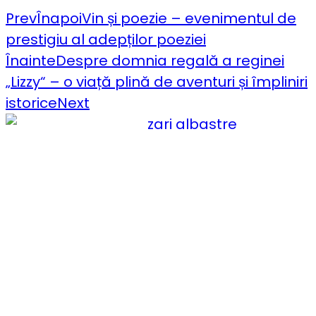
Prev
Înapoi
Vin și poezie – evenimentul de
prestigiu al adepților poeziei
Înainte
Despre domnia regală a reginei
„Lizzy“ – o viață plină de aventuri și împliniri
istorice
Next