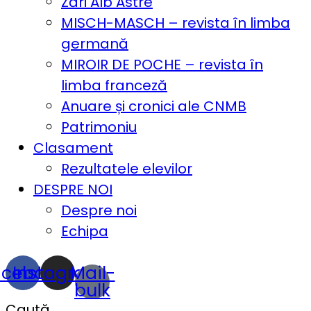
Zări Alb Astre
MISCH-MASCH – revista în limba
germană
MIROIR DE POCHE – revista în
limba franceză
Anuare și cronici ale CNMB
Patrimoniu
Clasament
Rezultatele elevilor
DESPRE NOI
Despre noi
Echipa
acebook
Instagram
Mail-
bulk
Caută