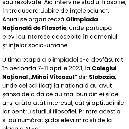
sau rezolvate. Aici intervine studiul filosofiei,
în traducere: „iubire de înțelepciune“.
Anual se organizează
Olimpiada
Națională de Filosofie
, unde participă
elevii cu interese deosebite în domeniul
științelor socio-umane.
Ultima etapă a olimpiadei s-a desfășurat
în perioada 7-11 aprilie 2023, la
Colegiul
Național „Mihai Viteazul“
din
Slobozia
,
unde cei calificați la națională au avut
șansa de a da ce au mai bun din ei și de
a-și arăta atât interesul, cât și aptitudinile
lor pentru studiul filosofiei. Printre aceștia
s-au numărat și doi elevi mirciști de la
clasa a XII-a: