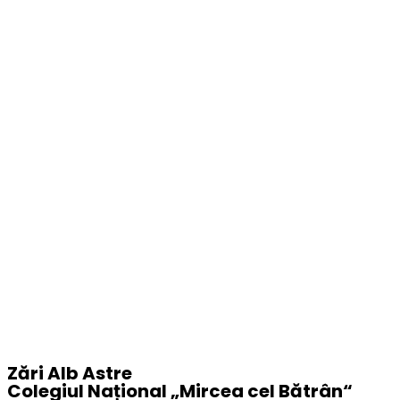
Zări Alb Astre
Colegiul Național „
Mircea cel Bătrân
“