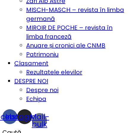
Zări Alb Astre
MISCH-MASCH – revista în limba
germană
MIROIR DE POCHE – revista în
limba franceză
Anuare și cronici ale CNMB
Patrimoniu
Clasament
Rezultatele elevilor
DESPRE NOI
Despre noi
Echipa
acebook
Instagram
Mail-
bulk
Caută