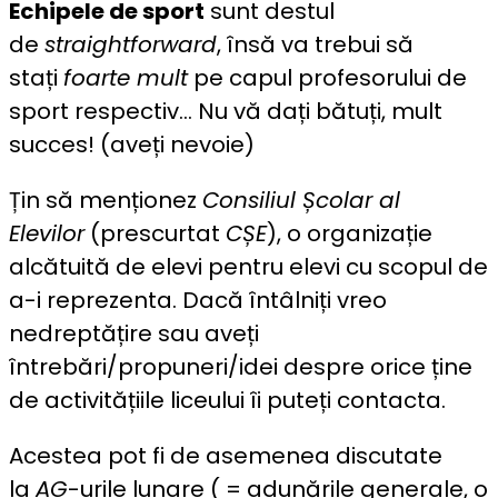
Echipele de sport
sunt destul
de
straightforward
, însă va trebui să
stați
foarte mult
pe capul profesorului de
sport respectiv… Nu vă dați bătuți, mult
succes! (aveți nevoie)
Țin să menționez
Consiliul Școlar al
Elevilor
(prescurtat
CȘE
), o organizație
alcătuită de elevi pentru elevi cu scopul de
a-i reprezenta. Dacă întâlniți vreo
nedreptățire sau aveți
întrebări/propuneri/idei despre orice ține
de activitățiile liceului îi puteți contacta.
Acestea pot fi de asemenea discutate
la
AG
-urile lunare ( = adunările generale, o