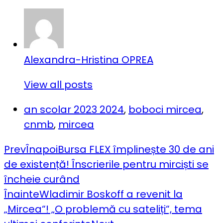
Alexandra-Hristina OPREA
View all posts
an scolar 2023 2024
,
boboci mircea
,
cnmb
,
mircea
Prev
Înapoi
Bursa FLEX împlinește 30 de ani
de existență! Înscrierile pentru mirciști se
încheie curând
Înainte
Wladimir Boskoff a revenit la
„Mircea“! „O problemă cu sateliți“, tema