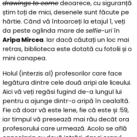
drawings to come
deoarece, cu siguranță
știm toți de mici, desenele sunt făcute pe
hârtie. Când vă întoarceți la etajul 1, veți
da peste oglinda mare de
selfie-uri
în
Aripa Mircea
. Iar dacă căutați un loc mai
retras, biblioteca este dotată cu fotolii și o
mini canapea.
Holul (interzis al) profesorilor care face
legătura dintre cele două aripi ale liceului.
Aici vă veți regăsi fugind de-a lungul lui
pentru a ajunge dintr-o aripă în cealaltă.
Fie că doar vă este lene, fie că este și :59,
iar timpul vă presează mai rău decât ora
profesorului care urmează. Acolo se află