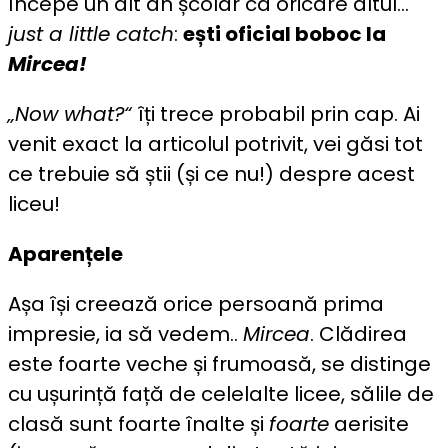
Începe un alt an școlar ca oricare altul…
just a little catch
:
ești oficial boboc la
Mircea!
„Now what?“
îți trece probabil prin cap. Ai
venit exact la articolul potrivit, vei găsi tot
ce trebuie să știi (și ce nu!) despre acest
liceu!
Aparențele
Așa își creează orice persoană prima
impresie, ia să vedem..
Mircea
. Clădirea
este foarte veche și frumoasă, se distinge
cu ușurință față de celelalte licee, sălile de
clasă sunt foarte înalte și
foarte
aerisite