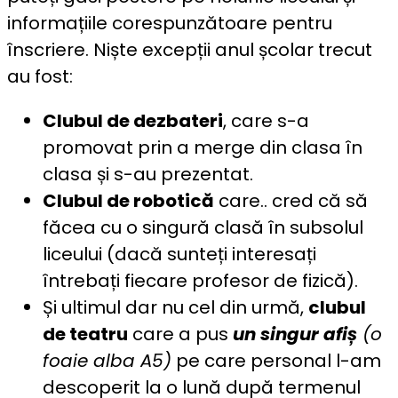
informațiile corespunzătoare pentru
înscriere. Niște excepții anul școlar trecut
au fost:
Clubul de dezbateri
, care s-a
promovat prin a merge din clasa în
clasa și s-au prezentat.
Clubul de robotică
care.. cred că să
făcea cu o singură clasă în subsolul
liceului (dacă sunteți interesați
întrebați fiecare profesor de fizică).
Și ultimul dar nu cel din urmă,
clubul
de teatru
care a pus
un singur afiș
(o
foaie alba A5)
pe care personal l-am
descoperit la o lună după termenul