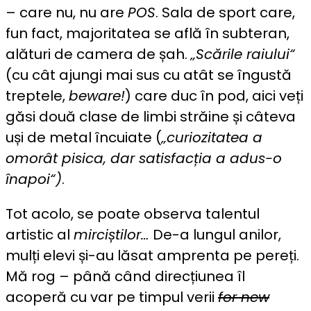
– care nu, nu are
POS
. Sala de sport care,
fun fact, majoritatea se află în subteran,
alături de camera de șah.
„Scările raiului“
(cu cât ajungi mai sus cu atât se îngustă
treptele,
beware!
) care duc în pod, aici veți
găsi două clase de limbi străine și câteva
uși de metal încuiate (
„curiozitatea a
omorât pisica, dar satisfacția a adus-o
înapoi“)
.
Tot acolo, se poate observa talentul
artistic al
mirciștilor…
De-a lungul anilor,
mulți elevi și-au lăsat amprenta pe pereți.
Mă rog – până când direcțiunea îl
acoperă cu var pe timpul verii
for new