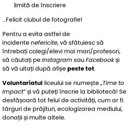
limită de înscriere
…Felicit clubul de fotografie!
Pentru a evita astfel de
incidente
nefericite
, vă sfătuiesc să
întrebați colegi/elevi mai mari/profesori,
să căutați pe
Instagram
sau
Facebook
și
să vă uitați după afișe
peste tot
.
Voluntariatul
liceului se numește
„Time to
Impact“
și vă puteți înscrie la bibliotecă! Se
desfășoară tot felul de activități, cum ar fi:
târguri de prăjituri, ecologizarea mediului,
donații și multe altele.