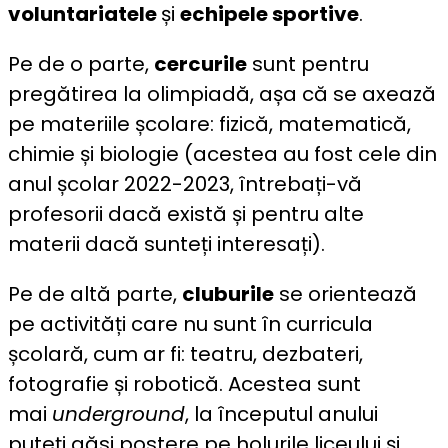
voluntariatele
și
echipele sportive
.
Pe de o parte,
cercurile
sunt pentru
pregătirea la olimpiadă, așa că se axează
pe materiile școlare: fizică, matematică,
chimie și biologie (acestea au fost cele din
anul școlar 2022-2023, întrebați-vă
profesorii dacă există și pentru alte
materii dacă sunteți interesați).
Pe de altă parte,
cluburile
se orientează
pe activități care nu sunt în curricula
școlară, cum ar fi: teatru, dezbateri,
fotografie și robotică. Acestea sunt
mai
underground
, la începutul anului
puteți găsi postere pe holurile liceului și