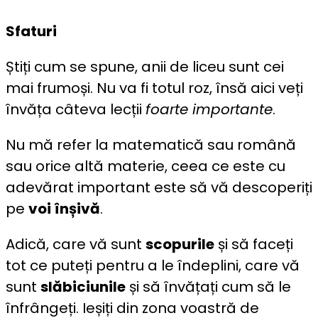
Sfaturi
Știți cum se spune, anii de liceu sunt cei
mai frumoși. Nu va fi totul roz, însă aici veți
învăța câteva lecții
foarte importante
.
Nu mă refer la matematică sau română
sau orice altă materie, ceea ce este cu
adevărat important este să vă descoperiți
pe
voi înșivă
.
Adică, care vă sunt
scopurile
și să faceți
tot ce puteți pentru a le îndeplini, care vă
sunt
slăbiciunile
și să învățați cum să le
înfrângeți. Ieșiți din zona voastră de