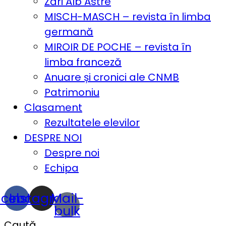
Zări Alb Astre
MISCH-MASCH – revista în limba
germană
MIROIR DE POCHE – revista în
limba franceză
Anuare și cronici ale CNMB
Patrimoniu
Clasament
Rezultatele elevilor
DESPRE NOI
Despre noi
Echipa
acebook
Instagram
Mail-
bulk
Caută