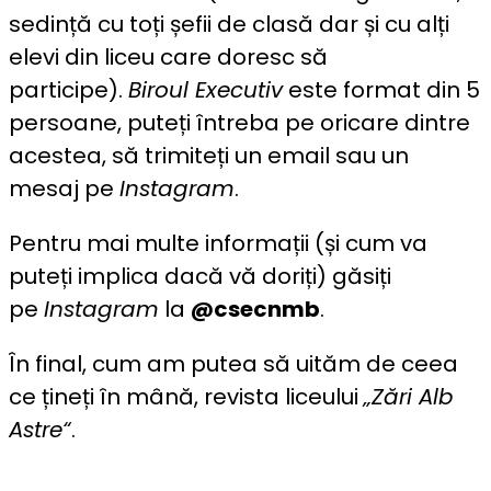
sedință cu toți șefii de clasă dar și cu alți
elevi din liceu care doresc să
participe).
Biroul Executiv
este format din 5
persoane, puteți întreba pe oricare dintre
acestea, să trimiteți un email sau un
mesaj pe
Instagram
.
Pentru mai multe informații (și cum va
puteți implica dacă vă doriți) găsiți
pe
Instagram
la
@csecnmb
.
În final, cum am putea să uităm de ceea
ce țineți în mână, revista liceului
„Zări Alb
Astre“
.