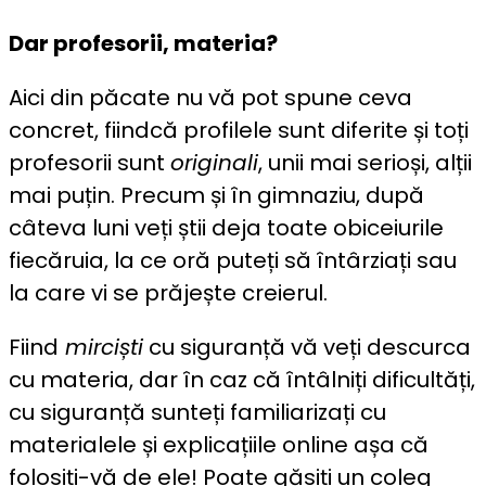
Dar profesorii, materia?
Aici din păcate nu vă pot spune ceva
concret, fiindcă profilele sunt diferite și toți
profesorii sunt
originali
, unii mai serioși, alții
mai puțin. Precum și în gimnaziu, după
câteva luni veți știi deja toate obiceiurile
fiecăruia, la ce oră puteți să întârziați sau
la care vi se prăjește creierul.
Fiind
mirciști
cu siguranță vă veți descurca
cu materia, dar în caz că întâlniți dificultăți,
cu siguranță sunteți familiarizați cu
materialele și explicațiile online așa că
folosiți-vă de ele! Poate găsiți un coleg