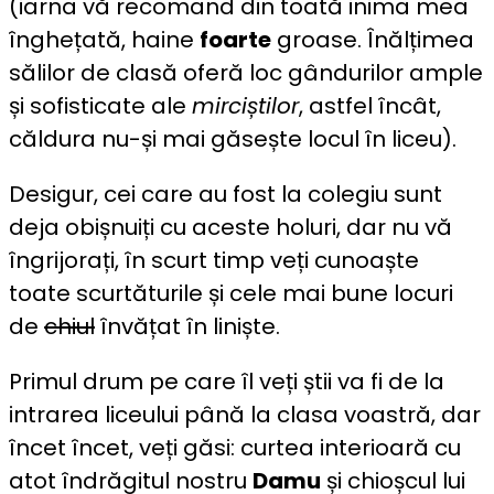
(iarna vă recomand din toată inima mea
înghețată, haine
foarte
groase. Înălțimea
sălilor de clasă oferă loc gândurilor ample
și sofisticate ale
mirciștilor
, astfel încât,
căldura nu-și mai găsește locul în liceu).
Desigur, cei care au fost la colegiu sunt
deja obișnuiți cu aceste holuri, dar nu vă
îngrijorați, în scurt timp veți cunoaște
toate scurtăturile și cele mai bune locuri
de
chiul
învățat în liniște.
Primul drum pe care îl veți știi va fi de la
intrarea liceului până la clasa voastră, dar
încet încet, veți găsi: curtea interioară cu
atot îndrăgitul nostru
Damu
și chioșcul lui