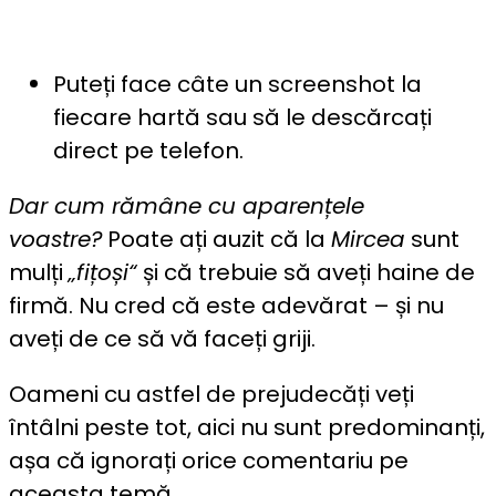
Puteți face câte un screenshot la
fiecare hartă sau să le descărcați
direct pe telefon.
Dar cum rămâne cu aparențele
voastre?
Poate ați auzit că la
Mircea
sunt
mulți
„fițoși“
și că trebuie să aveți haine de
firmă. Nu cred că este adevărat – și nu
aveți de ce să vă faceți griji.
Oameni cu astfel de prejudecăți veți
întâlni peste tot, aici nu sunt predominanți,
așa că ignorați orice comentariu pe
aceasta temă.