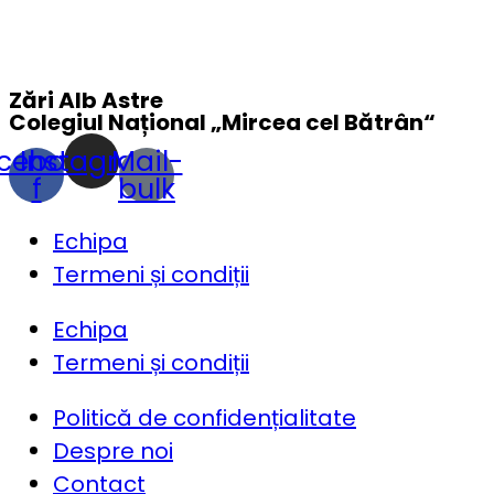
Zări Alb Astre
Colegiul Național „
Mircea cel Bătrân
“
cebook-
Instagram
Mail-
f
bulk
Echipa
Termeni și condiții
Echipa
Termeni și condiții
Politică de confidențialitate
Despre noi
Contact