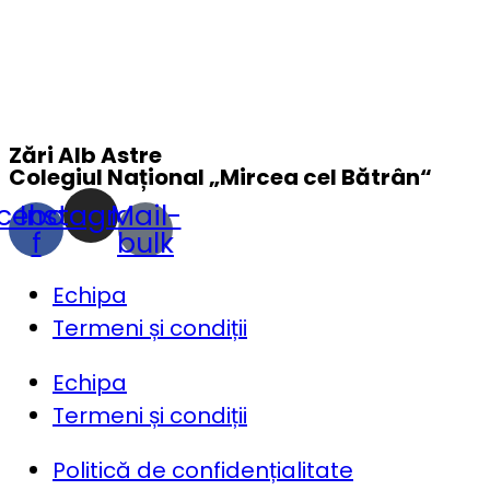
Zări Alb Astre
Colegiul Național „
Mircea cel Bătrân
“
cebook-
Instagram
Mail-
f
bulk
Echipa
Termeni și condiții
Echipa
Termeni și condiții
Politică de confidențialitate