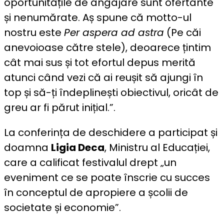
oportunitățile de angajare sunt ofertante
și nenumărate. Aș spune că motto-ul
nostru este
Per aspera ad astra
(Pe căi
anevoioase către stele), deoarece țintim
cât mai sus și tot efortul depus merită
atunci când vezi că ai reușit să ajungi în
top și să-ți îndeplinești obiectivul, oricât de
greu ar fi părut inițial.”.
La conferința de deschidere a participat și
doamna
Ligia Deca
, Ministru al Educației,
care a calificat festivalul drept „un
eveniment ce se poate înscrie cu succes
în conceptul de apropiere a școlii de
societate și economie”.