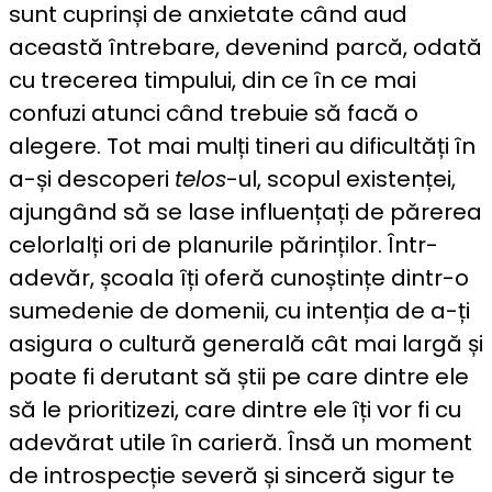
sunt cuprinși de anxietate când aud
această întrebare, devenind parcă, odată
cu trecerea timpului, din ce în ce mai
confuzi atunci când trebuie să facă o
alegere. Tot mai mulți tineri au dificultăți în
a-și descoperi
telos
-ul, scopul existenței,
ajungând să se lase influențați de părerea
celorlalți ori de planurile părinților. Într-
adevăr, școala îți oferă cunoștințe dintr-o
sumedenie de domenii, cu intenția de a-ți
asigura o cultură generală cât mai largă și
poate fi derutant să știi pe care dintre ele
să le prioritizezi, care dintre ele îți vor fi cu
adevărat utile în carieră. Însă un moment
de introspecție severă și sinceră sigur te