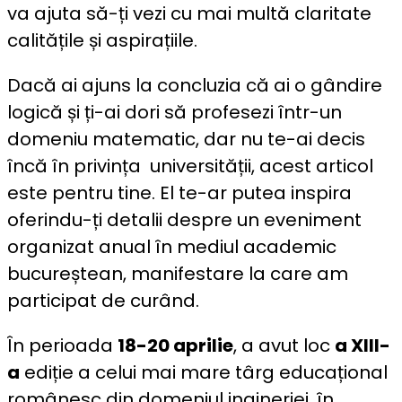
va ajuta să-ți vezi cu mai multă claritate
calitățile și aspirațiile.
Dacă ai ajuns la concluzia că ai o gândire
logică și ți-ai dori să profesezi într-un
domeniu matematic, dar nu te-ai decis
încă în privința universității, acest articol
este pentru tine. El te-ar putea inspira
oferindu-ți detalii despre un eveniment
organizat anual în mediul academic
bucureștean, manifestare la care am
participat de curând.
În perioada
18-20 aprilie
, a avut loc
a XIII-
a
ediție a celui mai mare târg educațional
românesc din domeniul ingineriei, în