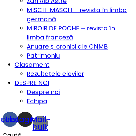
Zări Alb Astre
MISCH-MASCH – revista în limba
germană
MIROIR DE POCHE – revista în
limba franceză
Anuare și cronici ale CNMB
Patrimoniu
Clasament
Rezultatele elevilor
DESPRE NOI
Despre noi
Echipa
acebook
Instagram
Mail-
bulk
Caută