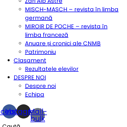
Zări Alb Astre
MISCH-MASCH – revista în limba
germană
MIROIR DE POCHE – revista în
limba franceză
Anuare și cronici ale CNMB
Patrimoniu
Clasament
Rezultatele elevilor
DESPRE NOI
Despre noi
Echipa
acebook
Instagram
Mail-
bulk
Caută