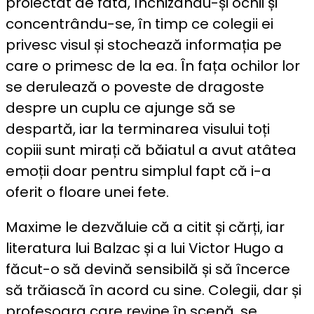
proiectat de fată, închizându-și ochii și
concentrându-se, în timp ce colegii ei
privesc visul și stochează informația pe
care o primesc de la ea. În fața ochilor lor
se derulează o poveste de dragoste
despre un cuplu ce ajunge să se
despartă, iar la terminarea visului toți
copiii sunt mirați că băiatul a avut atâtea
emoții doar pentru simplul fapt că i-a
oferit o floare unei fete.
Maxime le dezvăluie că a citit și cărți, iar
literatura lui Balzac și a lui Victor Hugo a
făcut-o să devină sensibilă și să încerce
să trăiască în acord cu sine. Colegii, dar și
profesoara care revine în scenă, se