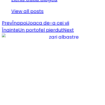
View all posts
Prev
Înapoi
Joaca de-a cei vii
Înainte
Un portofel pierdut
Next