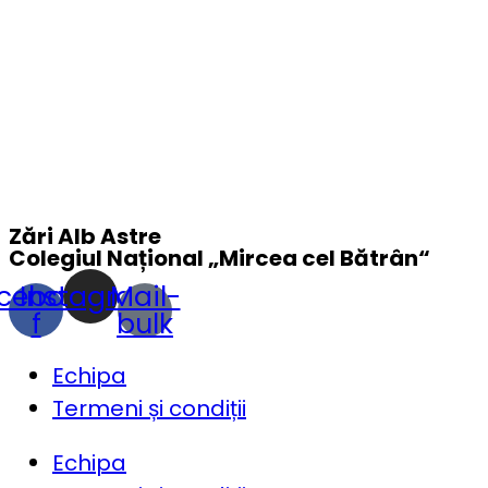
Zări Alb Astre
Colegiul Național „
Mircea cel Bătrân
“
cebook-
Instagram
Mail-
f
bulk
Echipa
Termeni și condiții
Echipa