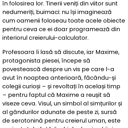
în folosirea lor. Tinerii veniți din viitor sunt
nedumeriți, buimaci: nu își imaginează
cum oamenii foloseau toate acele obiecte
pentru ceva ce ei doar programează din
interiorul creierului-calculator.
Profesoara îi lasă să discute, iar Maxime,
protagonista piesei, începe să
povestească despre un vis pe care l-a
avut în noaptea anterioară, făcându-și
colegii curioși – și revoltați în același timp
– pentru faptul că Maxime a reușit să
viseze ceva. Visul, un simbol al simțurilor și
al gândurilor adunate de peste zi, sursă
de serotonină pentru creierul uman, este