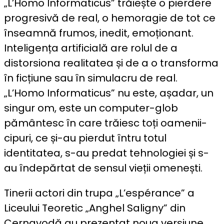
„L’Homo Informaticus” trăiește o pierdere
progresivă de real, o hemoragie de tot ce
înseamnă frumos, inedit, emoționant.
Inteligența artificială are rolul de a
distorsiona realitatea și de a o transforma
în ficțiune sau în simulacru de real.
„L’Homo Informaticus” nu este, așadar, un
singur om, este un computer-glob
pământesc în care trăiesc toți oamenii-
cipuri, ce și-au pierdut întru totul
identitatea, s-au predat tehnologiei și s-
au îndepărtat de sensul vieții omenești.
Tinerii actori din trupa „L’espérance” a
Liceului Teoretic „Anghel Saligny” din
Cernavodă au prezentat noua versiune