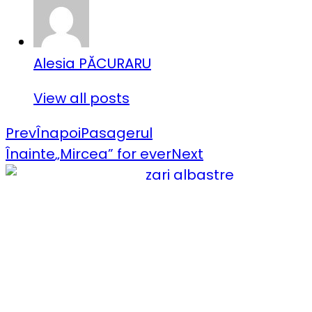
Alesia PĂCURARU
View all posts
Prev
Înapoi
Pasagerul
Înainte
„Mircea” for ever
Next