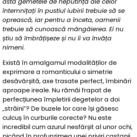
asta gemetele de neputință ale celor
întemnițați în pustiul iubirii trebuie să se
oprească, iar pentru a înceta, oamenii
trebuie să cunoască mângâierea. Ei nu
știu să îmbrățișeze și nu îi va învăța
nimeni.
Există în amalgamul modalităților de
exprimare a romanticului o simetrie
desăvârșită, axe trasate perfect, îmbinări
aproape ireale. Nu rămâi frapat de
perfecțiunea împletirii degetelor a doi
„străini”? De buzele lor care își găsesc
culcuș în curburile corecte? Nu este
incredibil cum azurul nesfârșit al unor ochi,
picând în profunzimea unei priviri castanii,