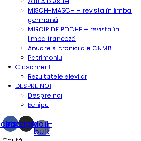
Zări Alb Astre
MISCH-MASCH – revista în limba
germană
MIROIR DE POCHE – revista în
limba franceză
Anuare și cronici ale CNMB
Patrimoniu
Clasament
Rezultatele elevilor
DESPRE NOI
Despre noi
Echipa
acebook
Instagram
Mail-
bulk
Caută