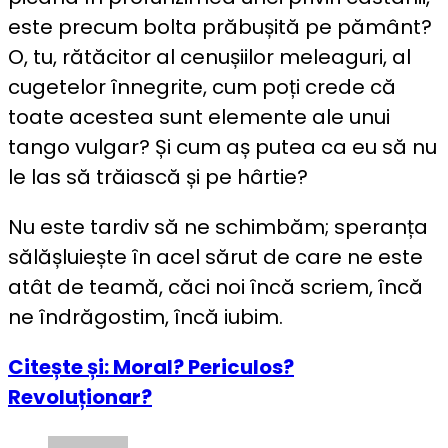
este precum bolta prăbușită pe pământ?
O, tu, rătăcitor al cenușiilor meleaguri, al
cugetelor înnegrite, cum poți crede că
toate acestea sunt elemente ale unui
tango vulgar? Și cum aș putea ca eu să nu
le las să trăiască și pe hârtie?
Nu este tardiv să ne schimbăm; speranța
sălășluiește în acel sărut de care ne este
atât de teamă, căci noi încă scriem, încă
ne îndrăgostim, încă iubim.
Citește și: Moral? Periculos?
Revoluționar?