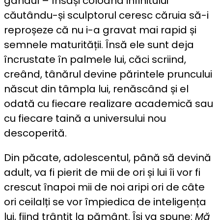
gândul – însăși coloana infinitului
căutându-și sculptorul ceresc căruia să-i
reproșeze că nu i-a gravat mai rapid și
semnele maturității. Însă ele sunt deja
încrustate în palmele lui, căci scriind,
creând, tânărul devine părintele pruncului
născut din tâmpla lui, renăscând și el
odată cu fiecare realizare academică sau
cu fiecare taină a universului nou
descoperită.
Din păcate, adolescentul, până să devină
adult, va fi pierit de mii de ori și lui îi vor fi
crescut înapoi mii de noi aripi ori de câte
ori ceilalți se vor împiedica de inteligența
lui, fiind trântit la pământ. Își va spune:
Mă