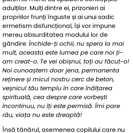
adulților. Mulți dintre ei, prizonieri ai
propriilor frunți înguste și ai unui sadic
ermetism disfuncțional, își vor impune
mereu absurditatea modului lor de
gândire:
Închide-ți ochii, nu spera la mai
mult, aceasta este lumea pe care noi ți-
am creat-o. Te vei obișnui, toți au făcut-o!
Noi cunoaștem doar jena, permanenta
reținere și micul nostru cerc de beton,
veșnicul tău templu în care înălțarea
spirituală, cea despre care vorbești
încontinuu, nu îți este permisă. Îmi pare
rău, viața nu este dreaptă!
Însă tânărul, asemenea copilului care nu