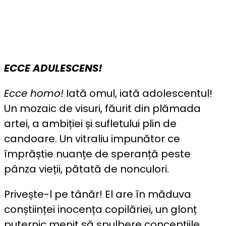
ECCE ADULESCENS!
Ecce homo!
Iată omul, iată adolescentul!
Un mozaic de visuri, făurit din plămada
artei, a ambiției și sufletului plin de
candoare. Un vitraliu impunător ce
împrăștie nuanțe de speranță peste
pânza vieții, pătată de nonculori.
Privește-l pe tânăr! El are în măduva
conștiinței inocența copilăriei, un glonț
puternic menit să spulbere concepțiile