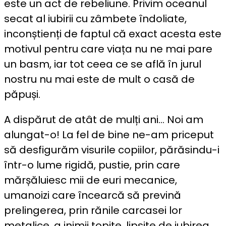
este un act de rebeliune. Privim oceanul
secat al iubirii cu zâmbete îndoliate,
inconștienți de faptul că exact acesta este
motivul pentru care viața nu ne mai pare
un basm, iar tot ceea ce se află în jurul
nostru nu mai este de mult o casă de
păpuși.
A dispărut de atât de mulți ani… Noi am
alungat-o! La fel de bine ne-am priceput
să desfigurăm visurile copiilor, părăsindu-i
într-o lume rigidă, pustie, prin care
mărșăluiesc mii de euri mecanice,
umanoizi care încearcă să prevină
prelingerea, prin rănile carcasei lor
metalice, a inimii topite, lipsite de iubirea