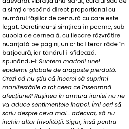
adevărat vibrația unui sărut, curajul său de
a simți crescând direct proporțional cu
numărul fâșiilor de cenzură cu care este
legat. Ocrotindu-și simțirea în poeme, sub
cupola de cerneală, cu fiecare răzvrătire
nuanțată pe pagini, un critic literar râde în
batjocură, iar tânărul îl sfidează,
spunându-i:
Suntem martorii unei
epidemii globale de dragoste pierdută.
Crezi că nu știu că încerci să suprimi
manifestările a tot ceea ce înseamnă
afecțiune? Rușinea în armura ironiei nu ne
va aduce sentimentele înapoi. Îmi ceri să
scriu despre ceva mai… adecvat, să nu
închin altar frivolității. Sigur, însă pentru