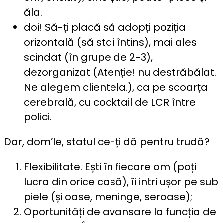
ăla.
doi! Să-ți placă să adopți poziția
orizontală (să stai întins), mai ales
scindat (în grupe de 2-3),
dezorganizat (Atenție! nu destrăbălat.
Ne alegem clientela.), ca pe scoarța
cerebrală, cu cocktail de LCR între
polici.
Dar, dom’le, statul ce-ți dă pentru trudă?
Flexibilitate. Ești în fiecare om (poți
lucra din orice casă), îi intri ușor pe sub
piele (și oase, meninge, seroase);
Oportunități de avansare la funcția de