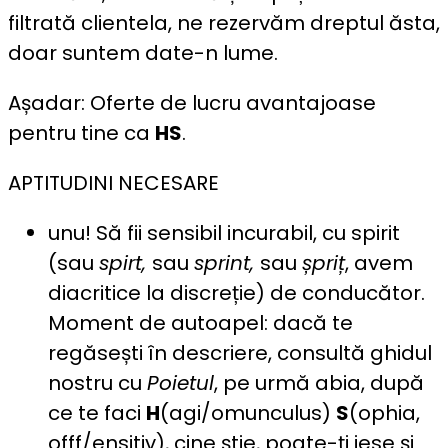
filtrată clientela, ne rezervăm dreptul ăsta,
doar suntem date-n lume.
Așadar: Oferte de lucru avantajoase
pentru tine ca
HS
.
APTITUDINI NECESARE
unu! Să fii sensibil incurabil, cu spirit
(sau
spirt,
sau
sprint,
sau
șpriț
, avem
diacritice la discreție) de conducător.
Moment de autoapel: dacă te
regăsești în descriere, consultă ghidul
nostru cu
Poietul
, pe urmă abia, după
ce te faci
H
(agi/omunculus)
S
(ophia,
offf/ensitiv), cine știe, poate-ți iese și