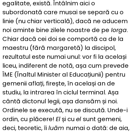
egalitate, există. Întâlnim aici o
subordonată care musai se separă cu o
linie (nu chiar verticală), dacă ne aducem
noi aminte bine zilele noastre de pe
Iorga
.
Chiar dacă cei doi se comportă ca de la
maestru (fără margaretă) la discipol,
rezultatul este numai unul: vor fi la același
liceu, indiferent de notă, așa cum prevede
ÎME (Înaltul Minister al Educațiunii) pentru
gemenii aflați, firește, în același an de
studiu, la intrarea în ciclul terminal. Așa
cântă dictonul legii, așa dansăm și noi.
Ordinele se execută, nu se discută. Unde-i
ordin, cu plăcere!
El
și cu
el
sunt gemeni,
deci, teoretic, îi
luăm
numai o dată: de aia,