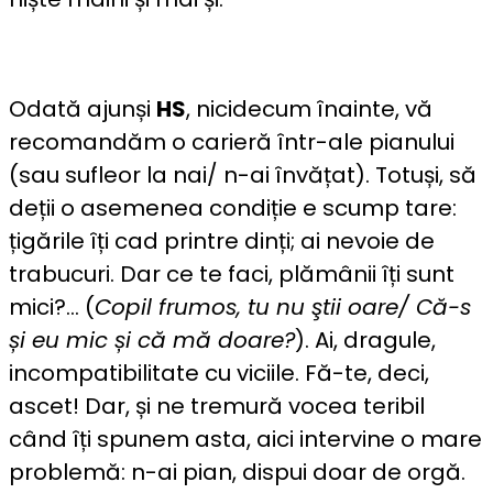
Odată ajunși
HS
, nicidecum înainte, vă
recomandăm o carieră într-ale pianului
(sau sufleor la nai/ n-ai învățat). Totuși, să
deții o asemenea condiție e scump tare:
țigările îți cad printre dinți; ai nevoie de
trabucuri. Dar ce te faci, plămânii îți sunt
mici?… (
Copil frumos, tu nu ştii oare/ Că-s
și eu mic și că mă doare?
). Ai, dragule,
incompatibilitate cu viciile. Fă-te, deci,
ascet! Dar, și ne tremură vocea teribil
când îți spunem asta, aici intervine o mare
problemă: n-ai pian, dispui doar de orgă.