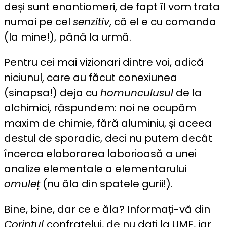
deși sunt enantiomeri, de fapt îl vom trata
numai pe cel
senzitiv
, că el e cu comanda
(la mine!), până la urmă.
Pentru cei mai vizionari dintre voi, adică
niciunul, care au făcut conexiunea
(sinapsa!) deja cu
homunculusul
de la
alchimici, răspundem: noi ne ocupăm
maxim de chimie, fără aluminiu, și aceea
destul de sporadic, deci nu putem decât
încerca elaborarea laborioasă a unei
analize elementale a elementarului
omuleț
(nu ăla din spatele gurii!).
Bine, bine, dar ce e ăla? Informați-vă din
Corintul
confratelui, de nu dați la UMF, iar