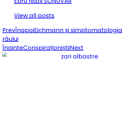
Ebru Nazli SONUVAR
View all posts
Prev
Înapoi
Eichmann și simptomatologia
răului
Înainte
Conspiraționiștii
Next