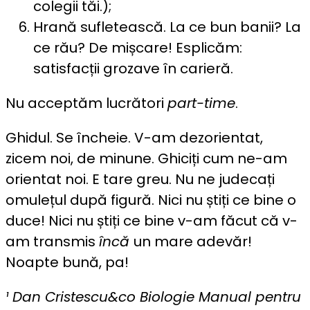
colegii tăi.);
Hrană sufletească. La ce bun banii? La
ce rău? De mișcare! Esplicăm:
satisfacții grozave în carieră.
Nu acceptăm lucrători
part-time
.
Ghidul. Se încheie. V-am dezorientat,
zicem noi, de minune. Ghiciți cum ne-am
orientat noi. E tare greu. Nu ne judecați
omulețul după figură. Nici nu știți ce bine o
duce! Nici nu știți ce bine v-am făcut că v-
am transmis
încă
un mare adevăr!
Noapte bună, pa!
¹ Dan Cristescu&co Biologie Manual pentru