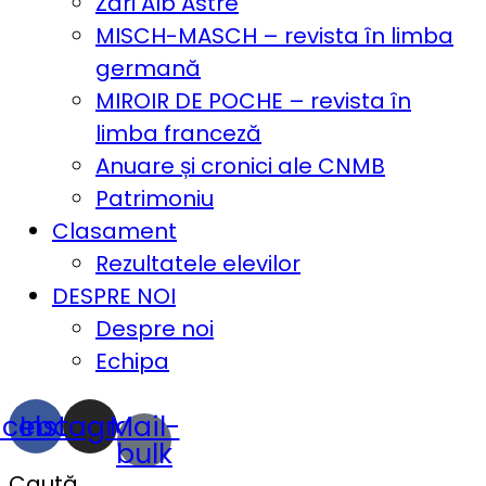
Zări Alb Astre
MISCH-MASCH – revista în limba
germană
MIROIR DE POCHE – revista în
limba franceză
Anuare și cronici ale CNMB
Patrimoniu
Clasament
Rezultatele elevilor
DESPRE NOI
Despre noi
Echipa
acebook
Instagram
Mail-
bulk
Caută