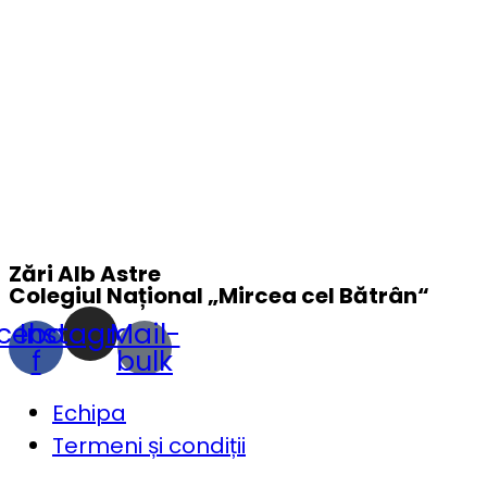
Zări Alb Astre
Colegiul Național „
Mircea cel Bătrân
“
cebook-
Instagram
Mail-
f
bulk
Echipa
Termeni și condiții