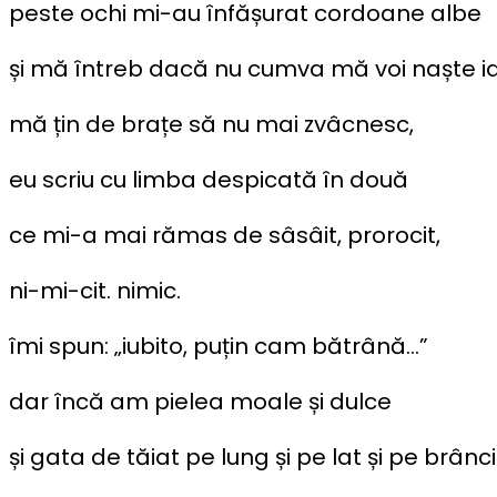
peste ochi mi-au înfășurat cordoane albe
și mă întreb dacă nu cumva mă voi naște ia
mă țin de brațe să nu mai zvâcnesc,
eu scriu cu limba despicată în două
ce mi-a mai rămas de sâsâit, prorocit,
ni-mi-cit. nimic.
îmi spun: „iubito, puțin cam bătrână…”
dar încă am pielea moale și dulce
și gata de tăiat pe lung și pe lat și pe brânc