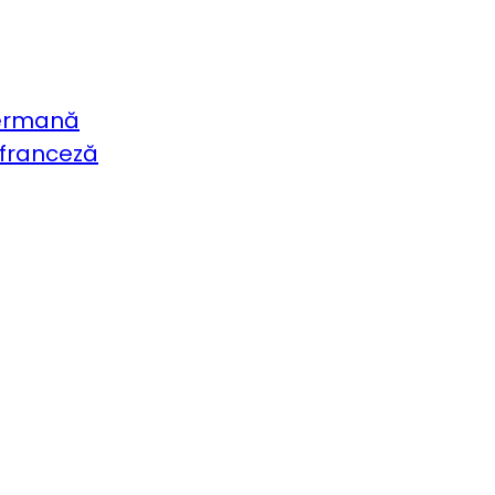
germană
 franceză