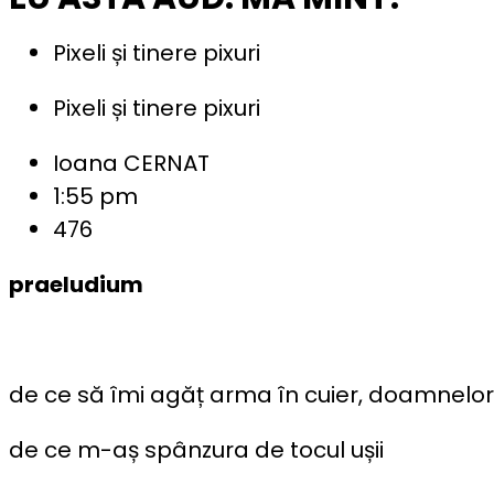
Pixeli și tinere pixuri
Pixeli și tinere pixuri
Ioana CERNAT
1:55 pm
476
praeludium
de ce să îmi agăț arma în cuier, doamnelo
de ce m-aș spânzura de tocul ușii