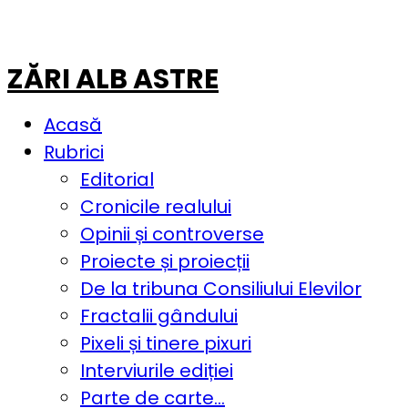
ZĂRI ALB ASTRE
Acasă
Rubrici
Editorial
Cronicile realului
Opinii și controverse
Proiecte și proiecții
De la tribuna Consiliului Elevilor
Fractalii gândului
Pixeli și tinere pixuri
Interviurile ediției
Parte de carte…