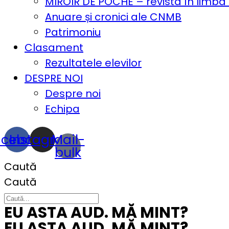
MIROIR DE POCHE – revista în limba
Anuare și cronici ale CNMB
Patrimoniu
Clasament
Rezultatele elevilor
DESPRE NOI
Despre noi
Echipa
acebook
Instagram
Mail-
bulk
Caută
Caută
EU ASTA AUD. MĂ MINT?
EU ASTA AUD. MĂ MINT?