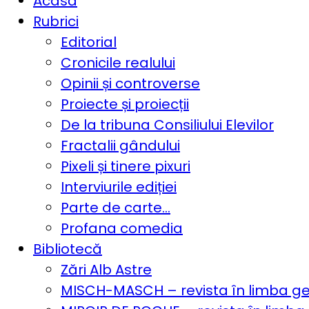
Acasă
Rubrici
Editorial
Cronicile realului
Opinii și controverse
Proiecte și proiecții
De la tribuna Consiliului Elevilor
Fractalii gândului
Pixeli și tinere pixuri
Interviurile ediției
Parte de carte…
Profana comedia
Bibliotecă
Zări Alb Astre
MISCH-MASCH – revista în limba 