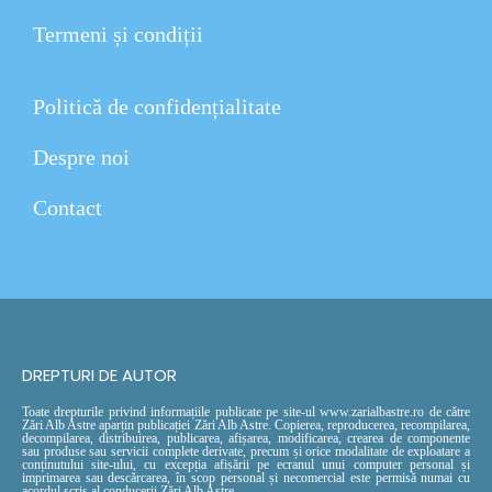
Termeni și condiții
Politică de confidențialitate
Despre noi
Contact
DREPTURI DE AUTOR
Toate drepturile privind informațiile publicate pe site-ul www.zarialbastre.ro de către
Zări Alb Astre aparțin publicației Zări Alb Astre. Copierea, reproducerea, recompilarea,
decompilarea, distribuirea, publicarea, afișarea, modificarea, crearea de componente
sau produse sau servicii complete derivate, precum și orice modalitate de exploatare a
conținutului site-ului, cu excepția afișării pe ecranul unui computer personal și
imprimarea sau descărcarea, în scop personal și necomercial este permisă numai cu
acordul scris al conducerii Zări Alb Astre.