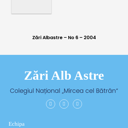
Zări Albastre
– No 6 – 2004
Zări Alb Astre
Colegiul Național „
Mircea cel Bătrân
“
Echipa