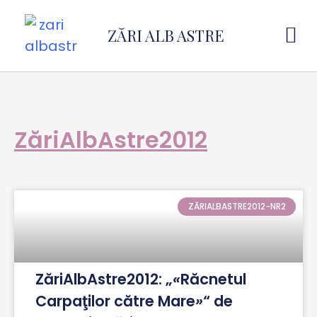
ZĂRI ALB ASTRE
ZăriAlbAstre2012
ZĂRIALBASTRE2012-NR2
ZăriAlbAstre2012: „
«
Răcnetul
Carpaţilor către Mare
»
“ de