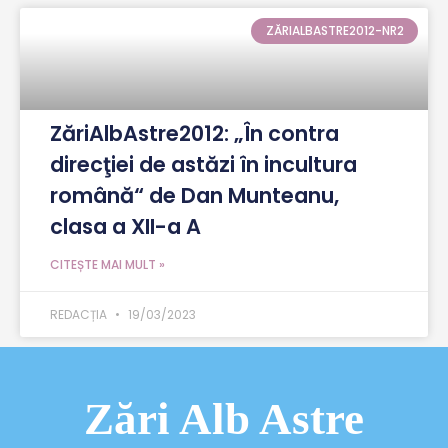
ZĂRIALBASTRE2012-NR2
ZăriAlbAstre2012: „În contra
direcţiei de astăzi în incultura
română“ de Dan Munteanu,
clasa a XII-a A
CITEȘTE MAI MULT »
REDACȚIA
19/03/2023
Zări Alb Astre