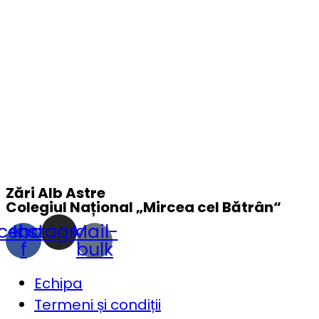
Zări Alb Astre
Colegiul Național „
Mircea cel Bătrân
“
cebook-
Instagram
Mail-
f
bulk
Echipa
Termeni și condiții