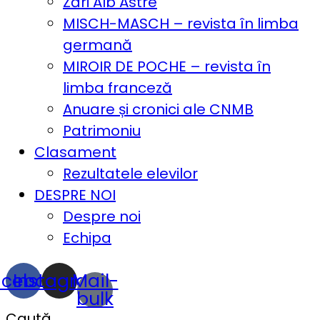
Zări Alb Astre
MISCH-MASCH – revista în limba
germană
MIROIR DE POCHE – revista în
limba franceză
Anuare și cronici ale CNMB
Patrimoniu
Clasament
Rezultatele elevilor
DESPRE NOI
Despre noi
Echipa
acebook
Instagram
Mail-
bulk
Caută