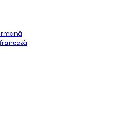
germană
 franceză