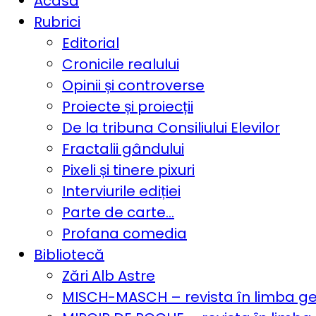
Acasă
Rubrici
Editorial
Cronicile realului
Opinii și controverse
Proiecte și proiecții
De la tribuna Consiliului Elevilor
Fractalii gândului
Pixeli și tinere pixuri
Interviurile ediției
Parte de carte…
Profana comedia
Bibliotecă
Zări Alb Astre
MISCH-MASCH – revista în limba 