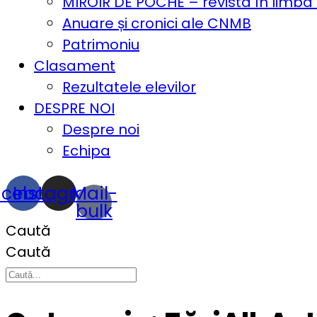
MIROIR DE POCHE – revista în limba
Anuare și cronici ale CNMB
Patrimoniu
Clasament
Rezultatele elevilor
DESPRE NOI
Despre noi
Echipa
acebook
Instagram
Mail-
bulk
Caută
Caută