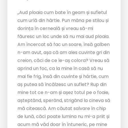
„Aud ploaia cum bate în geam și sufletul
cum urlă din hârtie. Pun mâna pe stilou și
dorința în cerneală și vreau să-mi
făuresc un loc unde să nu mai aud ploaia.
Am încercat să fac un soare, însă galben
n-am avut, așa că am ales cuvinte gri din
creion, căci de ce le-aș colora? Vreau să
aprind un foc, ca la mine în casă să nu
mai fie frig, însă din cuvinte și hârtie, cum
aș putea să încălzesc un suflet? Rup din
mine tot ce n-am și așez totul pe o foaie,
așteptând, sperând, strigând la cineva să
mă citească. Am căutat salvare în chip
de lună, căci poate lumina nu mi-a priit și
acum mă văd doar în întuneric, pe mine