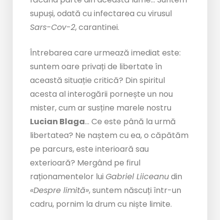
supuși, odată cu infectarea cu virusul
Sars-Cov-2
, carantinei.
Întrebarea care urmează imediat este:
suntem oare privați de libertate în
această situație critică? Din spiritul
acesta al interogării pornește un nou
mister, cum ar susține marele nostru
Lucian Blaga
… Ce este până la urmă
libertatea? Ne naștem cu ea, o căpătăm
pe parcurs, este interioară sau
exterioară? Mergând pe firul
raționamentelor lui
Gabriel Liiceanu
din
«Despre limită»
, suntem născuți într-un
cadru, pornim la drum cu niște limite.