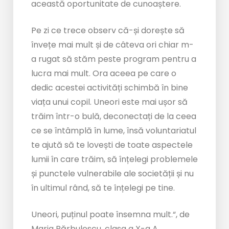
această oportunitate de cunoaștere.
Pe zi ce trece observ că-și dorește să
învețe mai mult și de câteva ori chiar m-
a rugat să stăm peste program pentru a
lucra mai mult. Ora aceea pe care o
dedic acestei activități schimbă în bine
viața unui copil. Uneori este mai ușor să
trăim într-o bulă, deconectați de la ceea
ce se întâmplă în lume, însă voluntariatul
te ajută să te lovești de toate aspectele
lumii în care trăim, să înțelegi problemele
și punctele vulnerabile ale societății și nu
în ultimul rând, să te înțelegi pe tine.
Uneori, puținul poate însemna mult.“, de
Maria Bărbulescu, clasa a X-a A