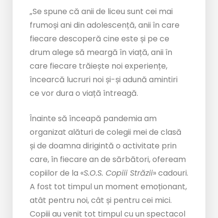
„Se spune că anii de liceu sunt cei mai
frumoși ani din adolescență, anii în care
fiecare descoperă cine este și pe ce
drum alege să meargă în viață, anii în
care fiecare trăiește noi experiențe,
încearcă lucruri noi și-și adună amintiri
ce vor dura o viață întreagă.
Înainte să înceapă pandemia am
organizat alături de colegii mei de clasă
și de doamna dirigintă o activitate prin
care, în fiecare an de sărbători, ofeream
copiilor de la «
S.O.S. Copiii Străzii
» cadouri.
A fost tot timpul un moment emoționant,
atât pentru noi, cât și pentru cei mici.
Copiii au venit tot timpul cu un spectacol