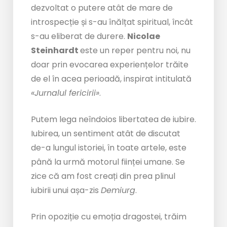
dezvoltat o putere atât de mare de
introspecție și s-au înălțat spiritual, încât
s-au eliberat de durere.
Nicolae
Steinhardt
este un reper pentru noi, nu
doar prin evocarea experiențelor trăite
de el în acea perioadă, inspirat intitulată
«Jurnalul fericirii»
.
Putem lega neîndoios libertatea de iubire.
Iubirea, un sentiment atât de discutat
de-a lungul istoriei, în toate artele, este
până la urmă motorul ființei umane. Se
zice că am fost creați din prea plinul
iubirii unui așa-zis
Demiurg
.
Prin opoziție cu emoția dragostei, trăim