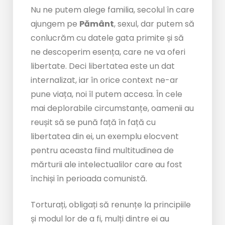
Nu ne putem alege familia, secolul în care
ajungem pe
Pământ
, sexul, dar putem să
conlucrăm cu datele gata primite și să
ne descoperim esența, care ne va oferi
libertate. Deci libertatea este un dat
internalizat, iar în orice context ne-ar
pune viața, noi îl putem accesa. În cele
mai deplorabile circumstanțe, oamenii au
reușit să se pună față în față cu
libertatea din ei, un exemplu elocvent
pentru aceasta fiind multitudinea de
mărturii ale intelectualilor care au fost
închiși în perioada comunistă.
Torturați, obligați să renunțe la principiile
și modul lor de a fi, mulți dintre ei au