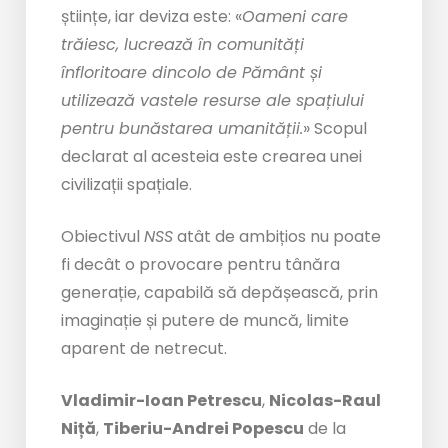
științe, iar deviza este: «
Oameni care
trăiesc, lucrează în comunități
înfloritoare dincolo de Pământ și
utilizează vastele resurse ale spațiului
pentru bunăstarea umanității.
» Scopul
declarat al acesteia este crearea unei
civilizații spațiale.
Obiectivul
NSS
atât de ambițios nu poate
fi decât o provocare pentru tânăra
generație, capabilă să depășească, prin
imaginație și putere de muncă, limite
aparent de netrecut.
Vladimir-Ioan Petrescu
,
Nicolas-Raul
Niță
,
Tiberiu-Andrei Popescu
de la