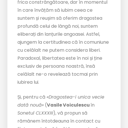
frica constrângătoare, dar în momentul
în care învățăm să iubim ceea ce
suntem și reușim să oferim dragostea
profundă celui de lângă noi, suntem
eliberați din lanțurile angoasei. Astfel,
ajungem la certitudinea că în comuniune
cu celălalt ne putem considera liberi.
Paradoxal, libertatea este în noi și ține
exclusiv de persoana noastră, însă
celălalt ne-o revelează tocmai prin
iubirea lui.
Și, pentru că
«Dragostea-i unica vecie
dată nouă»
(
Vasile Voiculescu
în
Sonetul CLXXXIII
), vă propun să
rămânem întotdeauna în contact cu