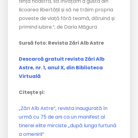
ființa noastră, să învățăm a gusta din
licoarea libertății și să ne trăim propria
poveste de viață fără teamă, dăruind și
primind iubire.“, de Daria Măgura
Sursă foto: Revista Zări Alb Astre
Descarcă gratuit revista Zări Alb
Astre, nr. 1, anul X, din Biblioteca
Virtuală
Citește și:
„Zări Alb Astre“, revista inaugurată în
urmă cu 75 de ani ca un manifest al
tinerei elite mirciste „după lunga furtună
a omenirii“