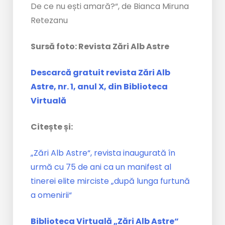
De ce nu ești amară?“, de Bianca Miruna
Retezanu
Sursă foto: Revista Zări Alb Astre
Descarcă gratuit revista Zări Alb
Astre, nr. 1, anul X, din Biblioteca
Virtuală
Citește și:
„Zări Alb Astre“, revista inaugurată în
urmă cu 75 de ani ca un manifest al
tinerei elite mirciste „după lunga furtună
a omenirii“
Biblioteca Virtuală „Zări Alb Astre“