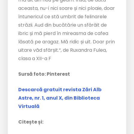
aceasta, nu-i nici soare și nici ploaie, doar
întunericul ce stă umbrit de felinarele
străzii. Aud din bucătărie un sfârâit de
ibric și mă pierd în mireasma de cafea
lăsată pe aragaz. Mă ridic și uit. Doar prin
uitare văd sfârșit.“, de Ruxandra Fulea,
clasa a XII-a F
Sursă foto: Pinterest
Descarcă gratuit revista Zări Alb
Astre, nr. 1, anul X, din Biblioteca
Virtuală
Citește și: