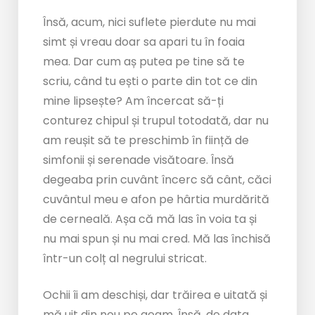
Însă, acum, nici suflete pierdute nu mai
simt și vreau doar sa apari tu în foaia
mea. Dar cum aș putea pe tine să te
scriu, când tu ești o parte din tot ce din
mine lipsește? Am încercat să-ți
conturez chipul și trupul totodată, dar nu
am reușit să te preschimb în ființă de
simfonii și serenade visătoare. Însă
degeaba prin cuvânt încerc să cânt, căci
cuvântul meu e afon pe hârtia murdărită
de cerneală. Așa că mă las în voia ta și
nu mai spun și nu mai cred. Mă las închisă
într-un colț al negrului stricat.
Ochii îi am deschiși, dar trăirea e uitată și
mă uit din nou pe geam. Însă, de data