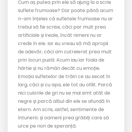
Cum aș putea prin ele să ajung la a scrie
suflete frumoase? Dar poate până acum
n-am înțeles că sufletele frumoase nu ar
trebui să fie scrise, căci par mult prea
artificiale și ireale, încât nimeni nu ar
crede în ele. Iar eu vreau să mă apropii
de adevăr, căci am cutreierat prea mult
prin locuri pustii. Acum iau iar foaia de
hârtie și nu rămân decât cu emoție.
Emoția sufletelor de trăiri ce au secat în
larg, căci și cu apa, ele tot au ofilit. Parcă
nici culorile de gri nu se mai simt atât de
negre și parcă albul din ele se afundă în
etern. Am scris, astfel, sentimente de
întuneric și oameni prea grăbiți care să
urce pe nori de speranță.