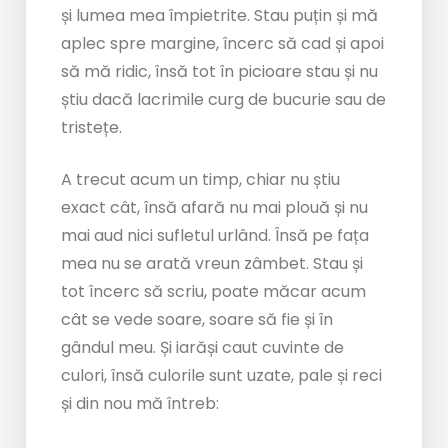
și lumea mea împietrite. Stau puțin și mă
aplec spre margine, încerc să cad și apoi
să mă ridic, însă tot în picioare stau și nu
știu dacă lacrimile curg de bucurie sau de
tristețe.
A trecut acum un timp, chiar nu știu
exact cât, însă afară nu mai plouă și nu
mai aud nici sufletul urlând. Însă pe fața
mea nu se arată vreun zâmbet. Stau și
tot încerc să scriu, poate măcar acum
cât se vede soare, soare să fie și în
gândul meu. Și iarăși caut cuvinte de
culori, însă culorile sunt uzate, pale și reci
și din nou mă întreb: