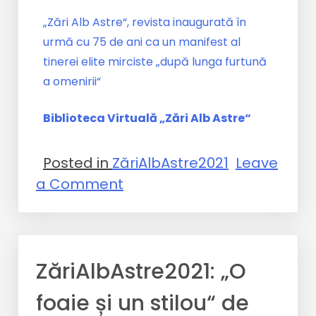
„Zări Alb Astre“, revista inaugurată în
urmă cu 75 de ani ca un manifest al
tinerei elite mirciste „după lunga furtună
a omenirii“
Biblioteca Virtuală „Zări Alb Astre“
Posted in
ZăriAlbAstre2021
Leave
a Comment
ZăriAlbAstre2021: „O
foaie și un stilou“ de