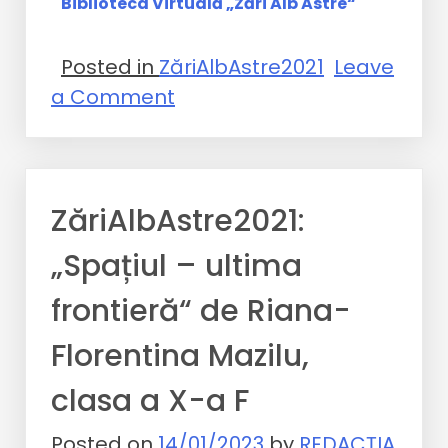
Biblioteca Virtuală „Zări Alb Astre“
Posted in
ZăriAlbAstre2021
Leave
a Comment
ZăriAlbAstre2021:
„Spațiul – ultima
frontieră“ de Riana-
Florentina Mazilu,
clasa a X-a F
Posted on
14/01/2023
by
REDACȚIA