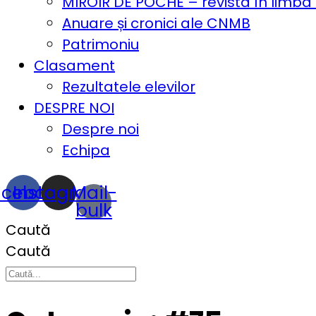
MIROIR DE POCHE – revista în limba
Anuare și cronici ale CNMB
Patrimoniu
Clasament
Rezultatele elevilor
DESPRE NOI
Despre noi
Echipa
acebook
Instagram
Mail-
bulk
Caută
Caută