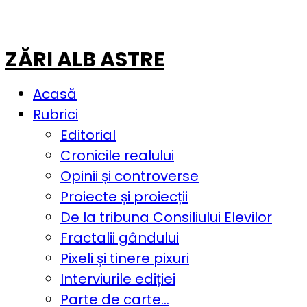
ZĂRI ALB ASTRE
Acasă
Rubrici
Editorial
Cronicile realului
Opinii și controverse
Proiecte și proiecții
De la tribuna Consiliului Elevilor
Fractalii gândului
Pixeli și tinere pixuri
Interviurile ediției
Parte de carte…