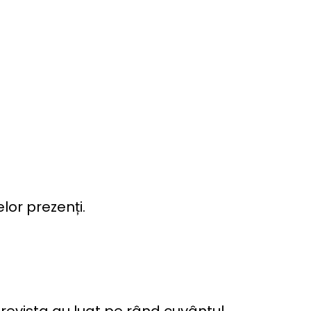
elor prezenți.
revista au luat pe rând cuvântul.