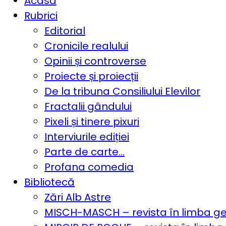
Acasă
Rubrici
Editorial
Cronicile realului
Opinii și controverse
Proiecte și proiecții
De la tribuna Consiliului Elevilor
Fractalii gândului
Pixeli și tinere pixuri
Interviurile ediției
Parte de carte…
Profana comedia
Bibliotecă
Zări Alb Astre
MISCH-MASCH – revista în limba 