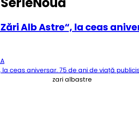
SerieNouă
ări Alb Astre“, la ceas aniver
IA