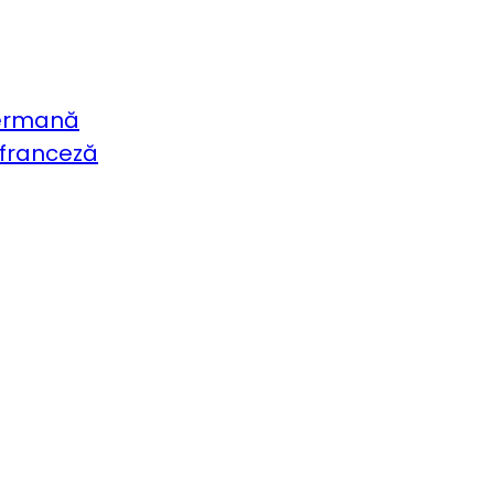
germană
 franceză