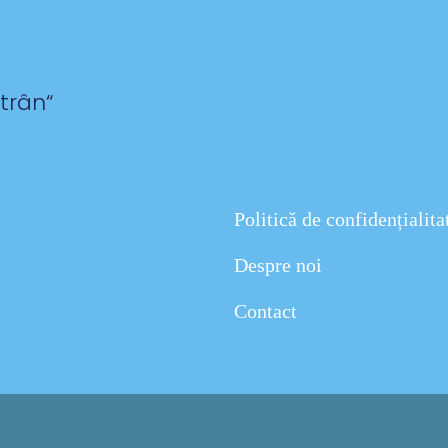
ătrân
“
Politică de confidențialita
Despre noi
Contact