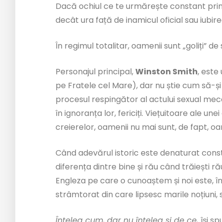
Dacă ochiul ce te urmărește constant prin 
decât ura față de inamicul oficial sau iubi
În regimul totalitar, oamenii sunt „goliți” d
Personajul principal,
Winston Smith
, este
pe Fratele cel Mare), dar nu știe cum să-și
procesul respingător al actului sexual meca
în ignoranța lor, fericiți. Viețuitoare ale 
creierelor, oamenii nu mai sunt, de fapt, o
Când adevărul istoric este denaturat const
diferența dintre bine și rău când trăiești r
Engleza pe care o cunoaștem și noi este, î
strâmtorat din care lipsesc marile noțiuni, sc
Înțeleg cum, dar nu înțeleg și de ce,
își s