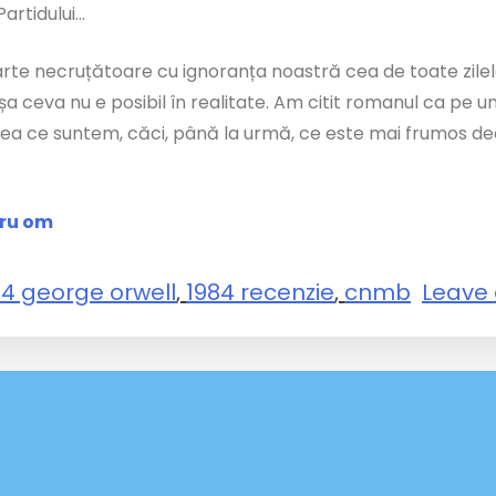
artidului…
rte necruțătoare cu ignoranța noastră cea de toate zilele, 
a ceva nu e posibil în realitate. Am citit romanul ca pe 
 ce suntem, căci, până la urmă, ce este mai frumos decât 
tru om
84 george orwell
,
1984 recenzie
,
cnmb
Leave