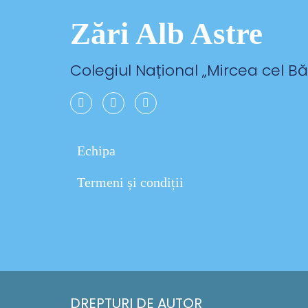
Zări Alb Astre
Colegiul Național „
Mircea cel B
Echipa
Termeni și condiții
DREPTURI DE AUTOR