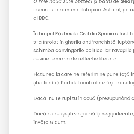
O mie nouă sute optzeci și patru
de
Geor
cunoscute romane distopice. Autorul, pe nu
al BBC.
În timpul Războiului Civil din Spania a fost 
s-a înrolat în gherila antifranchistă, luptân
schimbă convingerile politice, iar ravagiil
devine tema sa de reflecție literară.
Ficțiunea la care ne referim ne pune față în
știu, fiindcă Partidul controlează și cronolo
Dacă nu te rupi tu în două (presupunând c
Dacă nu reușești singur să îți negi judecata,
învăța
Ei
cum.