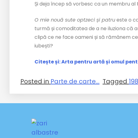
Și deja încep să vorbesc ca un membru al P
O mie nouă sute optzeci și patru
este o ca
turmă și comoditatea de a ne iluziona că aș
clipă ce ne face oameni și să rămânem ceea
iubești?
Citește și: Arta pentru artă și omul pen
Posted in
Parte de carte...
Tagged
19