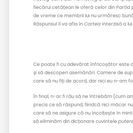
fiecărui cetățean le oferă celor din Parti
de vreme ce membrii lui nu urmăresc bunăsta
Răspunsul îl va afla în
Cartea
interzisă a lu
Ce poate fi cu adevărat înfricoșător este
și să descoperi asemănări. Camere de sup
care să nu fiți de acord, dar nici eu n-am 
În final, n-ar fi rău să ne întrebăm (cum a
precis ce să răspund, fiindcă nici măcar n
care să ne asigure că nu încolțește în minte
să eliminăm din dicționare cuvintele
puter