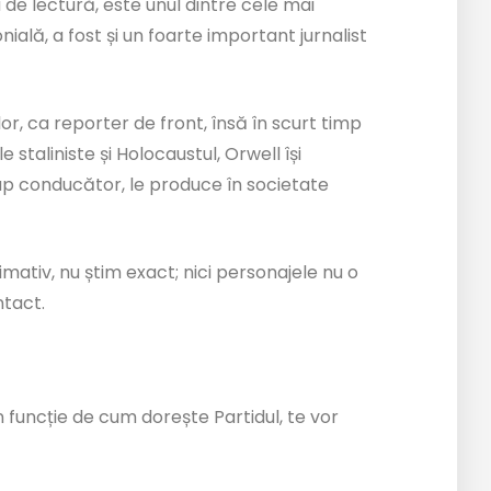
u de lectură, este unul dintre cele mai
onială, a fost și un foarte important jurnalist
lor, ca reporter de front, însă în scurt timp
staliniste și Holocaustul, Orwell își
rup conducător, le produce în societate
mativ, nu știm exact; nici personajele nu o
intact.
 în funcție de cum dorește Partidul, te vor