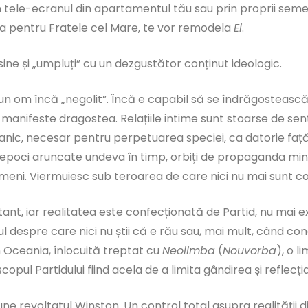
tele-ecranul din apartamentul tău sau prin proprii semen
rea pentru Fratele cel Mare, te vor remodela
Ei
.
e sine și „umpluți” cu un dezgustător conținut ideologic.
 un om încă „negolit”. Încă e capabil să se îndrăgostească
 manifeste dragostea. Relațiile intime sunt stoarse de se
nic, necesar pentru perpetuarea speciei, ca datorie față de
unei epoci aruncate undeva în timp, orbiți de propaganda mi
ameni. Viermuiesc sub teroarea de care nici nu mai sunt co
ant, iar realitatea este confecționată de Partid, nu mai
ăul despre care nici nu știi că e rău sau, mai mult, când co
n Oceania, înlocuită treptat cu
Neolimba
(
Nouvorba
), o 
opul Partidului fiind acela de a limita gândirea și reflecția
pune revoltatul Winston. Un control total asupra realității di