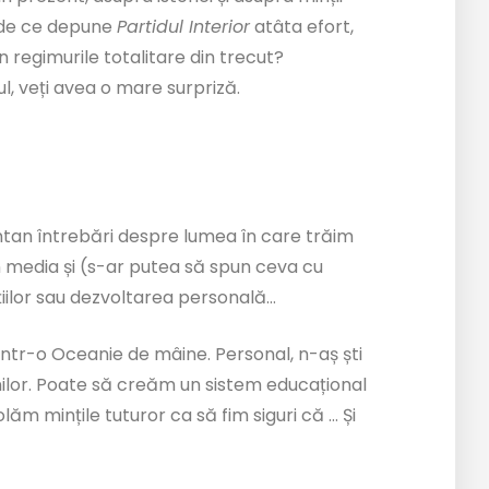
 de ce depune
Partidul Interior
atâta efort,
 regimurile totalitare din trecut?
ul, veți avea o mare surpriză.
ntan întrebări despre lumea în care trăim
n media și (s-ar putea să spun ceva cu
țiilor sau dezvoltarea personală…
într-o Oceanie de mâine. Personal, n-aș ști
ilor. Poate să creăm un sistem educațional
ăm mințile tuturor ca să fim siguri că … Și