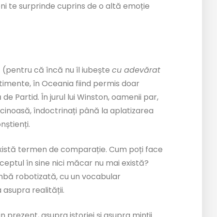
i te surprinde cuprins de o altă emoție
 (pentru că încă nu îl iubește
cu adevărat
ntimente, în Oceania fiind permis doar
 Partid. În jurul lui Winston, oamenii par,
ncinoasă, îndoctrinați până la aplatizarea
nștienți.
 există termen de comparație. Cum poți face
nceptul în sine nici măcar nu mai există?
limbă robotizată, cu un vocabular
 asupra realității.
n prezent, asupra istoriei și asupra minții