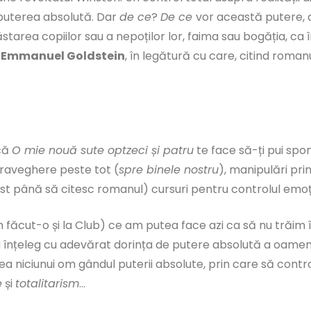
d puterea absolută. Dar
de ce
?
De ce
vor această putere,
rea copiilor sau a nepoților lor, faima sau bogăția, ca în
i
Emmanuel Goldstein
, în legătură cu care, citind roman
 că
O mie nouă sute optzeci și patru
te face să-ți pui spo
raveghere peste tot (
spre binele nostru
), manipulări pri
fost până să citesc romanul) cursuri pentru controlul emo
m făcut-o și la Club) ce am putea face azi ca să nu trăim 
u înțeleg cu adevărat dorința de putere absolută a oamen
a niciunui om gândul puterii absolute, prin care să control
e
și
totalitarism
…