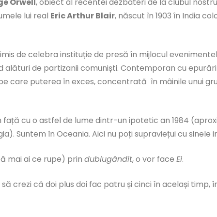
ge Orwell
, obiect al recentei dezbateri de la clubul nostr
mele lui real
Eric Arthur Blair
, născut în 1903 în India col
trimis de celebra instituție de presă în mijlocul evenimente
d alături de partizanii comuniști. Contemporan cu epurările 
e pe care puterea în exces, concentrată în mâinile unui g
 față cu o astfel de lume dintr-un ipotetic an 1984 (aproxi
gia). Suntem în Oceania. Aici nu poți supraviețui cu sinele 
ă mai ai ce rupe) prin
dublugândit
, o vor face
Ei
.
 să crezi că doi plus doi fac patru și cinci în același timp,