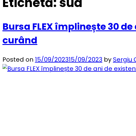
Etichetă:
sua
Bursa FLEX împlinește 30 de a
curând
Posted on
15/09/2023
15/09/2023
by
Sergiu 