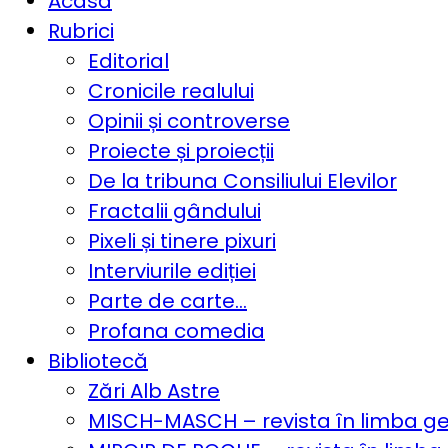
Acasă
Rubrici
Editorial
Cronicile realului
Opinii și controverse
Proiecte și proiecții
De la tribuna Consiliului Elevilor
Fractalii gândului
Pixeli și tinere pixuri
Interviurile ediției
Parte de carte…
Profana comedia
Bibliotecă
Zări Alb Astre
MISCH-MASCH – revista în limba 