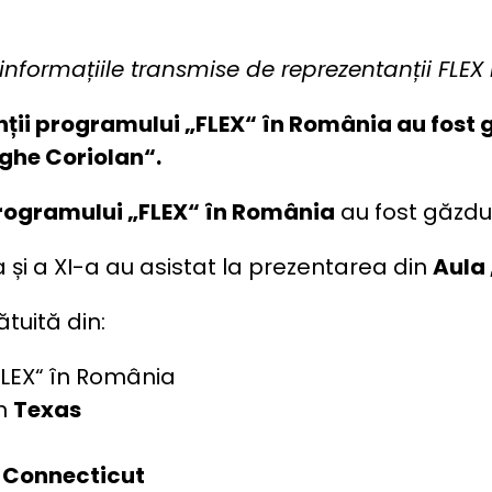
nformațiile transmise de reprezentanții FLEX 
ții programului „FLEX“ în România au fost g
rghe Coriolan“.
rogramului „FLEX“ în România
au fost găzdui
a și a XI-a au asistat la prezentarea din
Aula
tuită din:
FLEX“ în România
în
Texas
n
Connecticut