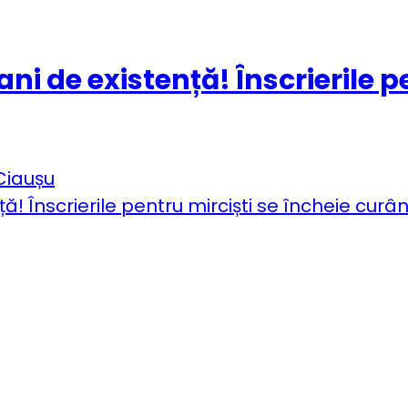
ni de existență! Înscrierile p
Ciaușu