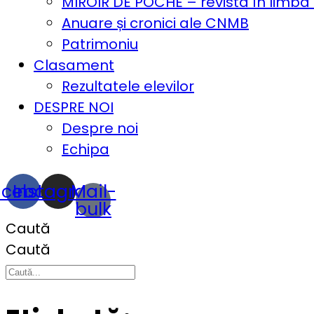
MIROIR DE POCHE – revista în limba
Anuare și cronici ale CNMB
Patrimoniu
Clasament
Rezultatele elevilor
DESPRE NOI
Despre noi
Echipa
acebook
Instagram
Mail-
bulk
Caută
Caută