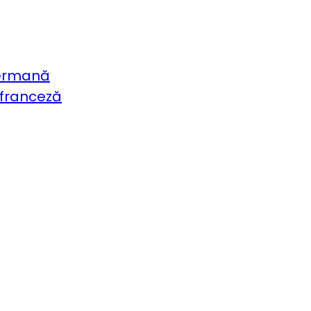
germană
 franceză