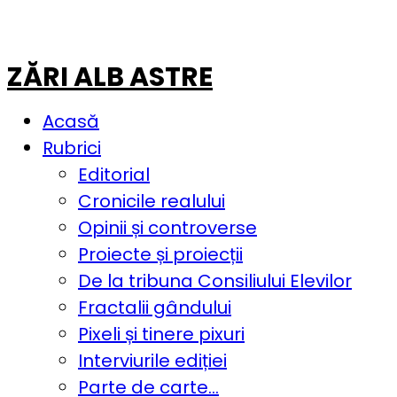
ZĂRI ALB ASTRE
Acasă
Rubrici
Editorial
Cronicile realului
Opinii și controverse
Proiecte și proiecții
De la tribuna Consiliului Elevilor
Fractalii gândului
Pixeli și tinere pixuri
Interviurile ediției
Parte de carte…